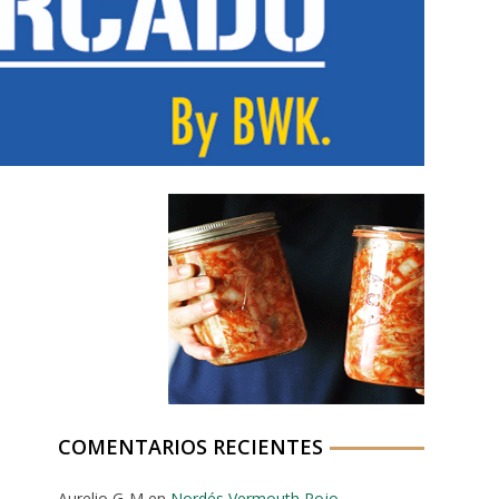
COMENTARIOS RECIENTES
Aurelio G-M
en
Nordés Vermouth Rojo