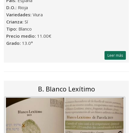
País:
España
D.O.:
Rioja
Variedades:
Viura
Crianza:
Sí
Tipo:
Blanco
Precio medio:
11.00€
Grado:
13.0°
Leer más
B. Blanco Lexítimo