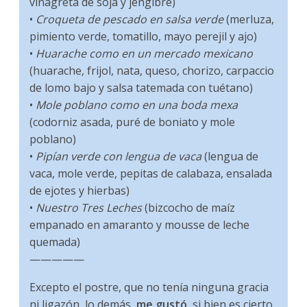
vinagreta de soja y jengibre)
•
Croqueta de pescado en salsa verde
(merluza,
pimiento verde, tomatillo, mayo perejil y ajo)
•
Huarache como en un mercado mexicano
(huarache, frijol, nata, queso, chorizo, carpaccio
de lomo bajo y salsa tatemada con tuétano)
•
Mole poblano como en una boda mexa
(codorniz asada, puré de boniato y mole
poblano)
•
Pipían verde con lengua de vaca
(lengua de
vaca, mole verde, pepitas de calabaza, ensalada
de ejotes y hierbas)
•
Nuestro Tres Leches
(bizcocho de maíz
empanado en amaranto y mousse de leche
quemada)
—————
Excepto el postre, que no tenía ninguna gracia
ni ligazón, lo demás,
me gustó
, si bien es cierto