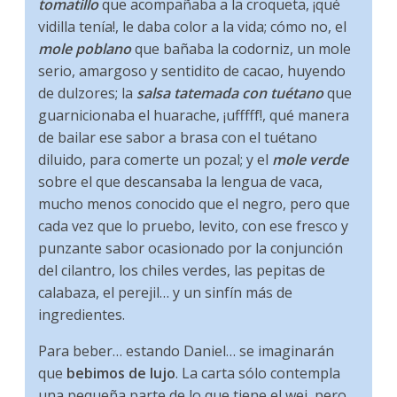
tomatillo
que acompañaba a la croqueta, ¡qué
vidilla tenía!, le daba color a la vida; cómo no, el
mole poblano
que bañaba la codorniz, un mole
serio, amargoso y sentidito de cacao, huyendo
de dulzores; la
salsa tatemada con tuétano
que
guarnicionaba el huarache, ¡ufffff!, qué manera
de bailar ese sabor a brasa con el tuétano
diluido, para comerte un pozal; y el
mole verde
sobre el que descansaba la lengua de vaca,
mucho menos conocido que el negro, pero que
cada vez que lo pruebo, levito, con ese fresco y
punzante sabor ocasionado por la conjunción
del cilantro, los chiles verdes, las pepitas de
calabaza, el perejil… y un sinfín más de
ingredientes.
Para beber… estando Daniel… se imaginarán
que
bebimos de lujo
. La carta sólo contempla
una pequeña parte de lo que tiene el wei, pero