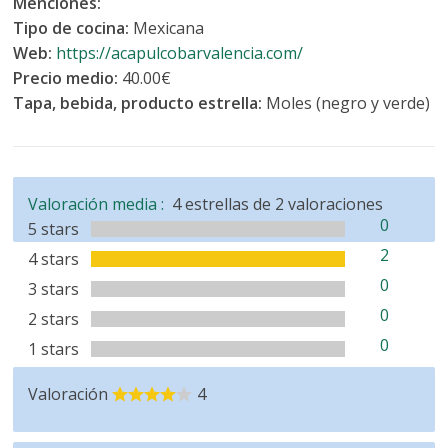
Menciones:
Tipo de cocina:
Mexicana
Web:
https://acapulcobarvalencia.com/
Precio medio:
40.00€
Tapa, bebida, producto estrella:
Moles (negro y verde)
Valoración media :
4
estrellas de
2
valoraciones
0
5 stars
2
4 stars
0
3 stars
0
2 stars
0
1 stars
Valoración
4