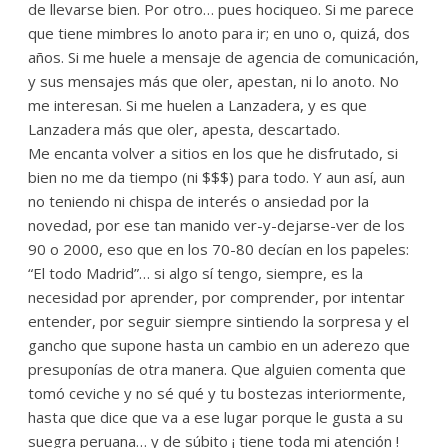
de llevarse bien. Por otro… pues hociqueo. Si me parece
que tiene mimbres lo anoto para ir; en uno o, quizá, dos
años. Si me huele a mensaje de agencia de comunicación,
y sus mensajes más que oler, apestan, ni lo anoto. No
me interesan. Si me huelen a Lanzadera, y es que
Lanzadera más que oler, apesta, descartado.
Me encanta volver a sitios en los que he disfrutado, si
bien no me da tiempo (ni $$$) para todo. Y aun así, aun
no teniendo ni chispa de interés o ansiedad por la
novedad, por ese tan manido ver-y-dejarse-ver de los
90 o 2000, eso que en los 70-80 decían en los papeles:
“El todo Madrid”… si algo sí tengo, siempre, es la
necesidad por aprender, por comprender, por intentar
entender, por seguir siempre sintiendo la sorpresa y el
gancho que supone hasta un cambio en un aderezo que
presuponías de otra manera. Que alguien comenta que
tomó ceviche y no sé qué y tu bostezas interiormente,
hasta que dice que va a ese lugar porque le gusta a su
suegra peruana… y de súbito ¡ tiene toda mi atención !