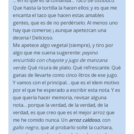
… en lo que es la comanda…
Taco de osobuco
.
Que hasta la tortilla la hacen ellos; y es que me
encanta el taco que hacen estas amables
gentes, que es de no perdérselo. Al menos uno
hay que comerse; ¡ aunque apetezcan una
decena ! Delicioso.
Me apetece algo vegetal (siempre), y tiro por
algo que me suena sugerente:
pepino
encurtido con chayote y jugo de manzana
verde
. Qué ricura de plato. Qué refrescante. Qué
ganas de llevarte como cinco litros de ese jugo.
Y vamos con el principal… que es el idem motivo
por el que he esperado a escribir esta nota. Y es
que quería hacer memoria, revisar alguna
nota… porque la verdad, de la verdad, de la
verdad, es que creo que es el mejor arroz que
me he comido nunca. Un
arroz caldoso
, con
gallo negro
, que al probarlo solté la cuchara,