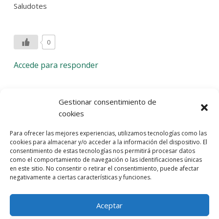
Saludotes
0
Accede para responder
Deja una respuesta
Gestionar consentimiento de
cookies
Lo siento, debes estar
conectado
para publicar un
Para ofrecer las mejores experiencias, utilizamos tecnologías como las
comentario.
cookies para almacenar y/o acceder a la información del dispositivo. El
consentimiento de estas tecnologías nos permitirá procesar datos
Entra con tu red social
como el comportamiento de navegación o las identificaciones únicas
en este sitio. No consentir o retirar el consentimiento, puede afectar
He leído y acepto la
Política de Privacidad
negativamente a ciertas características y funciones.
Aceptar