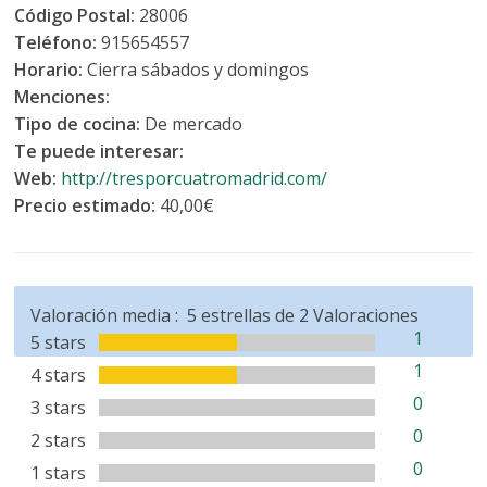
Código Postal:
28006
Teléfono:
915654557
Horario:
Cierra sábados y domingos
Menciones:
Tipo de cocina:
De mercado
Te puede interesar:
Web:
http://tresporcuatromadrid.com/
Precio estimado:
40,00€
Valoración media :
5
estrellas de
2
Valoraciones
1
5 stars
1
4 stars
0
3 stars
0
2 stars
0
1 stars