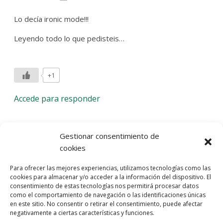
Lo decía ironic mode!!!
Leyendo todo lo que pedisteis…
+1
Accede para responder
Deja una respuesta
Gestionar consentimiento de
cookies
Lo siento, debes estar
conectado
para publicar un
Para ofrecer las mejores experiencias, utilizamos tecnologías como las
comentario.
cookies para almacenar y/o acceder a la información del dispositivo. El
consentimiento de estas tecnologías nos permitirá procesar datos
Entra con tu red social
como el comportamiento de navegación o las identificaciones únicas
en este sitio. No consentir o retirar el consentimiento, puede afectar
He leído y acepto la
Política de Privacidad
negativamente a ciertas características y funciones.