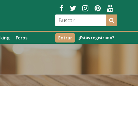
king
Foros
Entrar
¿Estás registrado?