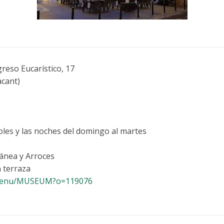
reso Eucarístico, 17
cant)
oles y las noches del domingo al martes
ánea y Arroces
 terraza
s/menu/MUSEUM?o=119076