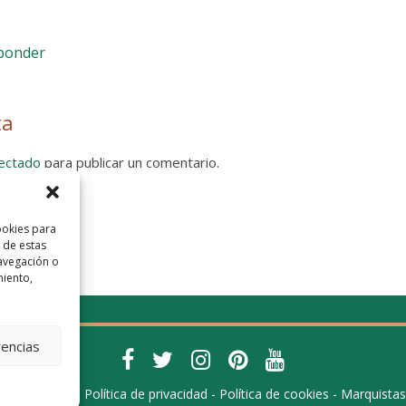
sponder
ta
ectado
para publicar un comentario.
 Privacidad
ookies para
 de estas
avegación o
miento,
rencias
 -
Aviso legal
-
Política de privacidad
-
Política de cookies
-
Marquistas