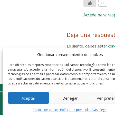
+1
Accede para re
Deja una respues
Lo siento, debes estar
con
Gestionar consentimiento de cookies
Entra con tu red social
He leído y acepto la
Política de
Para ofrecer las mejores experiencias, utilizamos tecnologías como las c
almacenar y/o acceder a la información del dispositivo. El consentimiento
tecnologías nos permitirá procesar datos como el comportamiento de n
las identificaciones únicas en este sitio. No consentir o retirar el consenti
puede afectar negativamente a ciertas características y funciones.
Aceptar
Denegar
Ver prefe
Política de cookies
Política de privacidad
Aviso legal
© 2026 Gaudaru