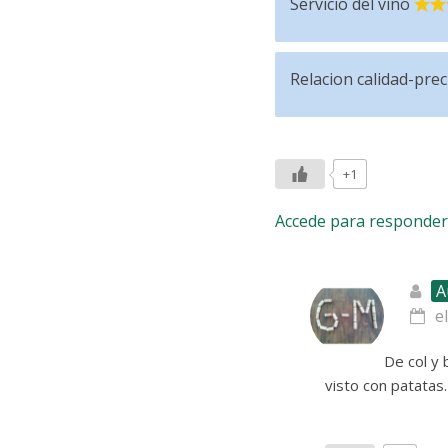
Servicio del vino
Relacion calidad-prec
+1
Accede para responder
A
e
De col y 
visto con patatas.