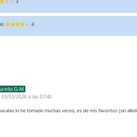
3
io
4
urelio G-M
l 03/03/2026 a las 07:40
bacalao lo he tomado muchas veces, es de mis favoritos (sin allioli