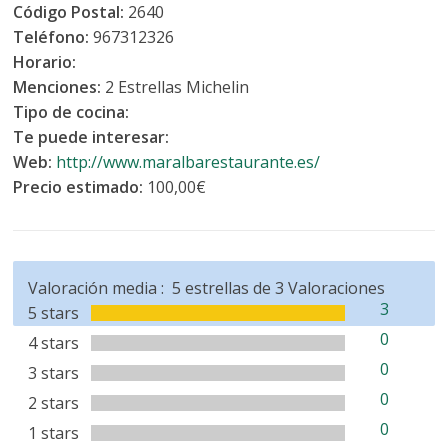
Código Postal:
2640
Teléfono:
967312326
Horario:
Menciones:
2 Estrellas Michelin
Tipo de cocina:
Te puede interesar:
Web:
http://www.maralbarestaurante.es/
Precio estimado:
100,00€
Valoración media :
5
estrellas de
3
Valoraciones
3
5 stars
0
4 stars
0
3 stars
0
2 stars
0
1 stars