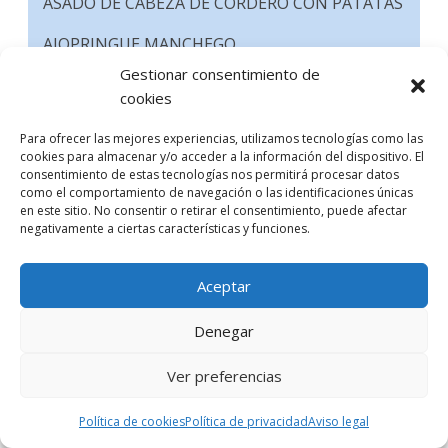
ASADO DE CABEZA DE CORDERO CON PATATAS
AJOPRINGUE MANCHEGO
Gestionar consentimiento de
ALMUERZO MANCHEGO
cookies
PELOTICA DE RELLENO CON CAPUCHINA DE
Para ofrecer las mejores experiencias, utilizamos tecnologías como las
COL Y CALDO DE GALLINA
cookies para almacenar y/o acceder a la información del dispositivo. El
consentimiento de estas tecnologías nos permitirá procesar datos
RAVIOLI DE REMOLACHA CON PISTO
como el comportamiento de navegación o las identificaciones únicas
en este sitio. No consentir o retirar el consentimiento, puede afectar
MANCHEGO,
negativamente a ciertas características y funciones.
ZANGUANGO MANCHEGO CON CABALLA EN
SAL
Aceptar
HÍGADO DE RAPE CON EMULSIÓN DE
Denegar
CEBOLLINO
Ver preferencias
ESCABECHE DE CORAZÓN DE ATÚN,
Política de cookies
Política de privacidad
Aviso legal
BLIMI DE CONEJO AL AJILLO.