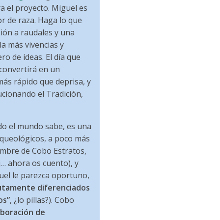
a el proyecto. Miguel es
r de raza. Haga lo que
sión a raudales y una
la más vivencias y
ero de ideas. El día que
 convertirá en un
 más rápido que deprisa, y
ucionando el Tradición,
o el mundo sabe, es una
rqueológicos, a poco más
ombre de Cobo Estratos,
oj… ahora os cuento), y
uel le parezca oportuno,
utamente diferenciados
os”
, ¿lo pillas?). Cobo
aboración de