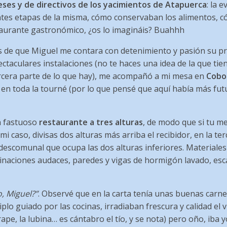
eses y de directivos de los yacimientos de Atapuerca
: la 
ntes etapas de la misma, cómo conservaban los alimentos, 
staurante gastronómico, ¿os lo imagináis? Buahhh
s de que Miguel me contara con detenimiento y pasión su pr
taculares instalaciones (no te haces una idea de la que tie
ercera parte de lo que hay), me acompañó a mi mesa en
Cobo
en toda la tourné (por lo que pensé que aquí había más fut
n fastuoso
restaurante a tres alturas
, de modo que si tu m
i caso, divisas dos alturas más arriba el recibidor, en la terc
 descomunal que ocupa las dos alturas inferiores. Materia
naciones audaces, paredes y vigas de hormigón lavado, esc
, Miguel?”
. Observé que en la carta tenía unas buenas carne
plo guiado por las cocinas, irradiaban frescura y calidad el v
rape, la lubina… es cántabro el tío, y se nota) pero oño, iba 