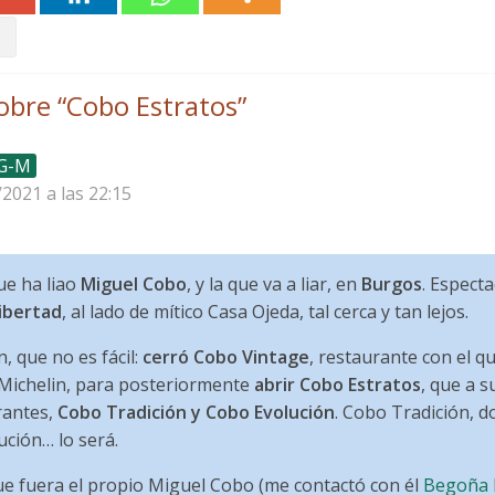
obre “
Cobo Estratos
”
 G-M
/2021 a las 22:15
que ha liao
Miguel Cobo
, y la que va a liar, en
Burgos
. Espect
Libertad
, al lado de mítico Casa Ojeda, tal cerca y tan lejos.
n, que no es fácil:
cerró Cobo Vintage
, restaurante con el q
 Michelin, para posteriormente
abrir Cobo Estratos
, que a s
rantes,
Cobo Tradición y Cobo Evolución
. Cobo Tradición, d
ución… lo será.
ue fuera el propio Miguel Cobo (me contactó con él
Begoña 