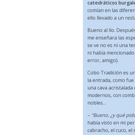
catedráticos burgal
comían en las difere
ello llevado a un re
Bueno al lío. Despué
me enseñara las espec
se ve no es ni una t
ni había mencionado 
error, amigo).
Cobo Tradición es u
la entrada, como fue m
una cava acristalada
modernos, con combi
nobles…
–
“Bueno, ¿y qué pido
había visto en mi peri
cabracho, el cuco, el 