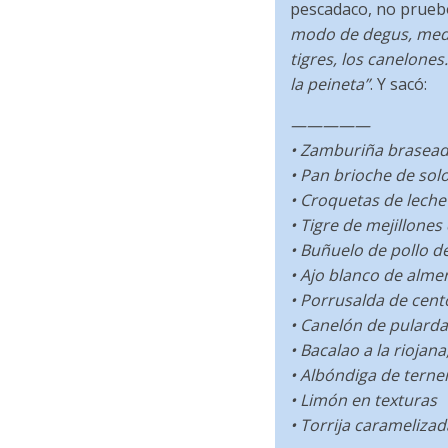
pescadaco, no prueb
modo de degus, medi
tigres, los canelones
la peineta”
. Y sacó:
—————
• Zamburiña braseada
• Pan brioche de solo
• Croquetas de leche 
• Tigre de mejillones
• Buñuelo de pollo de
• Ajo blanco de almen
• Porrusalda de cento
• Canelón de pulard
• Bacalao a la riojan
• Albóndiga de terne
• Limón en texturas
• Torrija caramelizad