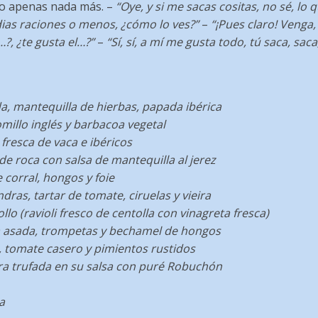
o apenas nada más. –
“Oye, y si me sacas cositas, no sé, lo q
as raciones o menos, ¿cómo lo ves?”
–
“¡Pues claro! Venga, 
…?, ¿te gusta el…?”
–
“Sí, sí, a mí me gusta todo, tú saca, saca
, mantequilla de hierbas, papada ibérica
millo inglés y barbacoa vegetal
fresca de vaca e ibéricos
 de roca con salsa de mantequilla al jerez
 corral, hongos y foie
dras, tartar de tomate, ciruelas y vieira
llo (ravioli fresco de centolla con vinagreta fresca)
a asada, trompetas y bechamel de hongos
a, tomate casero y pimientos rustidos
ra trufada en su salsa con puré Robuchón
a