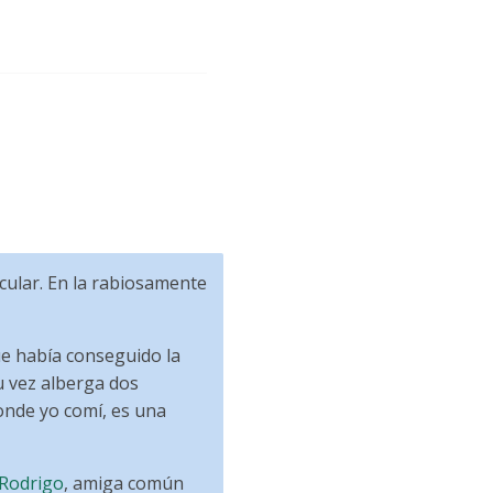
acular. En la rabiosamente
ue había conseguido la
u vez alberga dos
onde yo comí, es una
Rodrigo
, amiga común