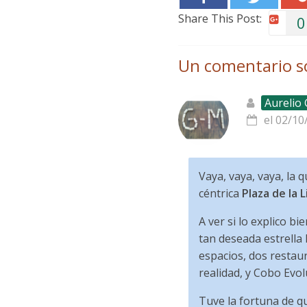
Share This Post:
0
Un comentario s
Aurelio
el 02/10
Vaya, vaya, vaya, la 
céntrica
Plaza de la 
A ver si lo explico bie
tan deseada estrella
espacios, dos restau
realidad, y Cobo Evol
Tuve la fortuna de q