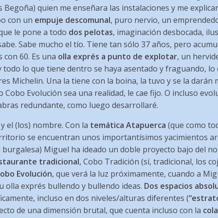
as Begoña) quien me enseñara las instalaciones y me explicar
ipo con un
empuje descomunal
, puro nervio, un emprendedo
rque le pone a todo
dos pelotas
, imaginación desbocada, ilu
sabe. Sabe mucho el tío. Tiene tan sólo 37 años, pero acumu
s con 60. Es una
olla exprés a punto de explotar
, un hervid
 y todo lo que tiene dentro se haya asentado y fraguando, lo
es Michelin. Una la tiene con la boina, la tuvo y se la darán
 Cobo Evolución sea una realidad, le cae fijo. O incluso evol
labras redundante, como luego desarrollaré.
y el (los) nombre. Con la
temática Atapuerca
(que como tod
rritorio se encuentran unos importantísimos yacimientos a
al burgalesa) Miguel ha ideado un doble proyecto bajo del n
staurante tradicional
, Cobo Tradición (sí, tradicional, los c
obo Evolución
, que verá la luz próximamente, cuando a Mig
su olla exprés bullendo y bullendo ideas.
Dos espacios absol
camente, incluso en dos niveles/alturas diferentes (
“estrat
ecto de una dimensión brutal, que cuenta incluso con la
col