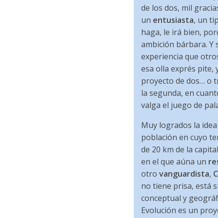
de los dos, mil graci
un
entusiasta
, un t
haga, le irá bien, po
ambición bárbara. Y 
experiencia que otro
esa olla exprés pite,
proyecto de dos… o tr
la segunda, en cuanto
valga el juego de pa
Muy logrados la idea 
población en cuyo te
de 20 km de la capit
en el que aúna un
re
otro
vanguardista
,
C
no tiene prisa, está 
conceptual y geográfi
Evolución es un proy