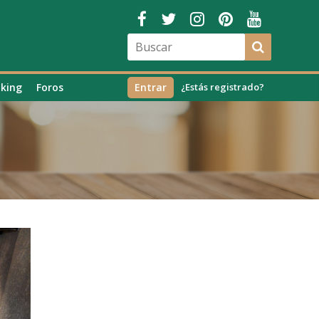
king
Foros
Entrar
¿Estás registrado?