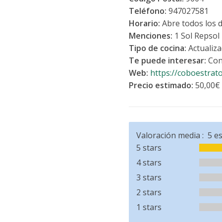
Teléfono:
947027581
Horario:
Abre todos los 
Menciones:
1 Sol Repsol
Tipo de cocina:
Actualiza
Te puede interesar:
Con
Web:
https://coboestrat
Precio estimado:
50,00€
Valoración media :
5
es
5 stars
4 stars
3 stars
2 stars
1 stars