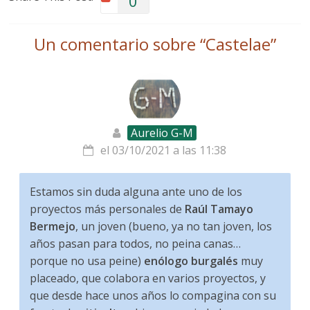
0
Un comentario sobre “
Castelae
”
Aurelio G-M
el 03/10/2021 a las 11:38
Estamos sin duda alguna ante uno de los
proyectos más personales de
Raúl Tamayo
Bermejo
, un joven (bueno, ya no tan joven, los
años pasan para todos, no peina canas…
porque no usa peine)
enólogo burgalés
muy
placeado, que colabora en varios proyectos, y
que desde hace unos años lo compagina con su