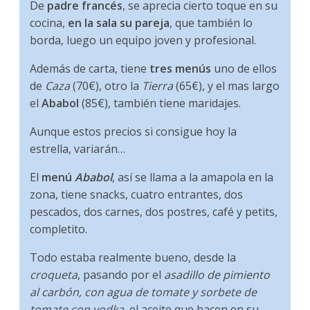
De
padre francés
, se aprecia cierto toque en su
cocina,
en la sala su pareja
, que también lo
borda, luego un equipo joven y profesional.
Además de carta, tiene
tres menús
uno de ellos
de
Caza
(70€), otro la
Tierra
(65€), y el mas largo
el
Ababol
(85€), también tiene maridajes.
Aunque estos precios si consigue hoy la
estrella, variarán…
El
menú
Ababol
, así se llama a la amapola en la
zona, tiene snacks, cuatro entrantes, dos
pescados, dos carnes, dos postres, café y petits,
completito.
Todo estaba realmente bueno, desde la
croqueta
, pasando por el
asadillo de pimiento
al carbón, con agua de tomate y sorbete de
tomate con vodka
, el aceite que hacen en su