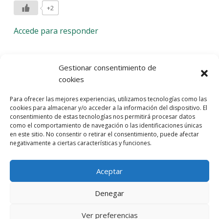
+2
Accede para responder
Deja una respuesta
Gestionar consentimiento de
cookies
Lo siento, debes estar
conectado
para publicar un
Para ofrecer las mejores experiencias, utilizamos tecnologías como las
comentario.
cookies para almacenar y/o acceder a la información del dispositivo. El
consentimiento de estas tecnologías nos permitirá procesar datos
Entra con tu red social
como el comportamiento de navegación o las identificaciones únicas
en este sitio. No consentir o retirar el consentimiento, puede afectar
He leído y acepto la
Política de Privacidad
negativamente a ciertas características y funciones.
Aceptar
Denegar
Ver preferencias