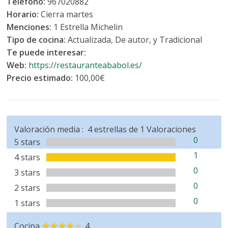
Teléfono:
967020882
Horario:
Cierra martes
Menciones:
1 Estrella Michelin
Tipo de cocina:
Actualizada, De autor, y Tradicional
Te puede interesar:
Web:
https://restauranteababol.es/
Precio estimado:
100,00€
Valoración media :
4
estrellas de
1
Valoraciones
0
5 stars
1
4 stars
0
3 stars
0
2 stars
0
1 stars
Cocina
4