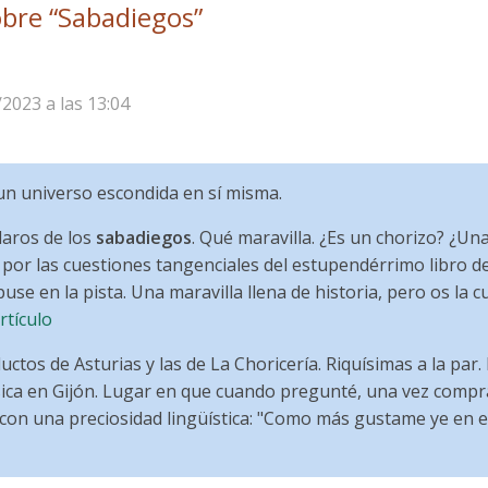
bre “
Sabadiegos
”
/2023 a las 13:04
s un universo escondida en sí misma.
laros de los
sabadiegos
. Qué maravilla. ¿Es un chorizo? ¿Una
e por las cuestiones tangenciales del estupendérrimo libro d
se en la pista. Una maravilla llena de historia, pero os la 
rtículo
ctos de Asturias y las de La Choricería. Riquísimas a la par
ísica en Gijón. Lugar en que cuando pregunté, una vez comp
con una preciosidad lingüística: "Como más gustame ye en el