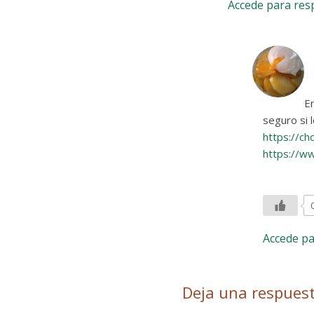
Accede para re
En
seguro si 
https://ch
https://w
Accede p
Deja una respues