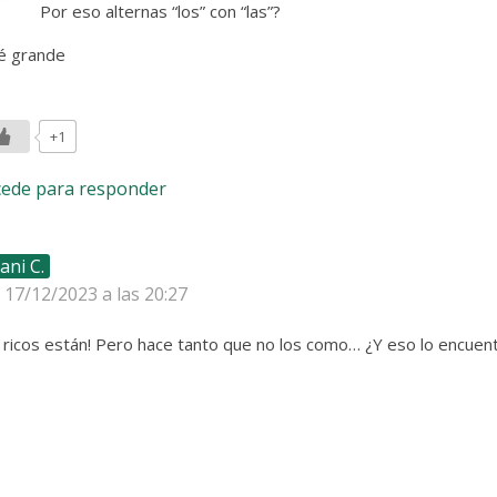
Por eso alternas “los” con “las”?
é grande
+1
cede para responder
ani C.
l 17/12/2023 a las 20:27
é ricos están! Pero hace tanto que no los como… ¿Y eso lo encue