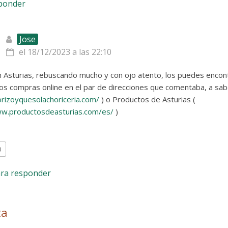
sponder
Jose
el 18/12/2023 a las 22:10
 Asturias, rebuscando mucho y con ojo atento, los puedes encontr
los compras online en el par de direcciones que comentaba, a sabe
orizoyquesolachoriceria.com/
) o Productos de Asturias (
ww.productosdeasturias.com/es/
)
0
ara responder
ta