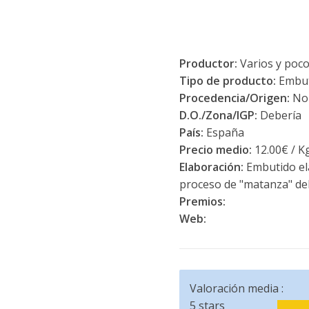
Productor:
Varios y poco
Tipo de producto:
Embut
Procedencia/Origen:
Nor
D.O./Zona/IGP:
Debería
País:
España
Precio medio:
12.00€ / Kg
Elaboración:
Embutido ela
proceso de "matanza" del
Premios:
Web:
Valoración media :
5 stars