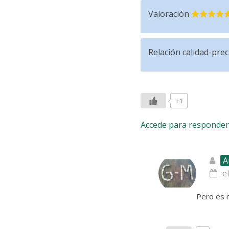
Valoración
Relación calidad-prec
+1
Accede para responder
A
e
Pero es 