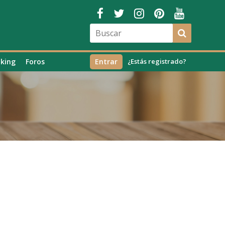
king
Foros
Entrar
¿Estás registrado?