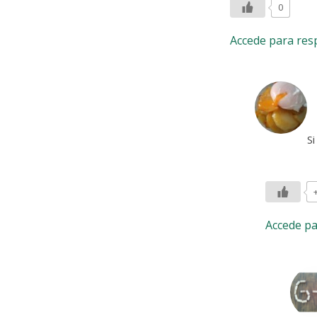
0
Accede para re
Si
Accede p