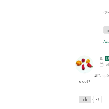
Qu
Ac
D
e
Ufff, ¡qu
o qué?
+1