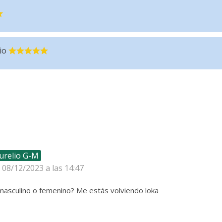
io
urelio G-M
l 08/12/2023 a las 14:47
masculino o femenino? Me estás volviendo loka