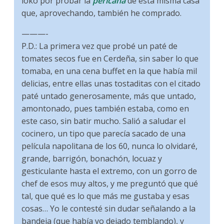
loko por probar la
pericana
de esta misma casa
que, aprovechando, también he comprado.
———-
P.D.: La primera vez que probé un paté de
tomates secos fue en Cerdeña, sin saber lo que
tomaba, en una cena buffet en la que había mil
delicias, entre ellas unas tostaditas con el citado
paté untado generosamente, más que untado,
amontonado, pues también estaba, como en
este caso, sin batir mucho. Salió a saludar el
cocinero, un tipo que parecía sacado de una
película napolitana de los 60, nunca lo olvidaré,
grande, barrigón, bonachón, locuaz y
gesticulante hasta el extremo, con un gorro de
chef de esos muy altos, y me preguntó que qué
tal, que qué es lo que más me gustaba y esas
cosas… Yo le contesté sin dudar señalando a la
bandeja (que había yo dejado temblando), y