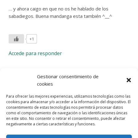
… y ahora caigo en que no os he hablado de los
sabadiegos. Buena mandanga esta también ^__^
+1
Accede para responder
Deja una respuesta
Gestionar consentimiento de
cookies
Lo siento, debes estar
conectado
para publicar un
Para ofrecer las mejores experiencias, utilizamos tecnologías como las
comentario.
cookies para almacenar y/o acceder a la información del dispositivo. El
consentimiento de estas tecnologías nos permitirá procesar datos
Entra con tu red social
como el comportamiento de navegación o las identificaciones únicas
en este sitio. No consentir o retirar el consentimiento, puede afectar
He leído y acepto la
Política de Privacidad
negativamente a ciertas características y funciones.