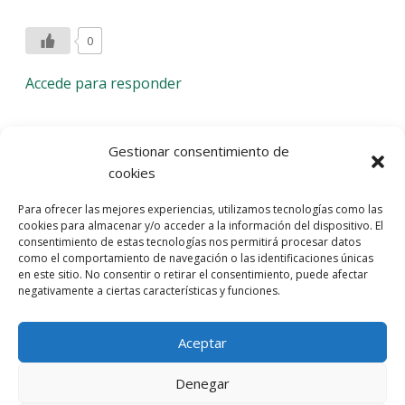
0
Accede para responder
Deja una respuesta
Gestionar consentimiento de
cookies
Lo siento, debes estar
conectado
para publicar un
Para ofrecer las mejores experiencias, utilizamos tecnologías como las
comentario.
cookies para almacenar y/o acceder a la información del dispositivo. El
consentimiento de estas tecnologías nos permitirá procesar datos
Entra con tu red social
como el comportamiento de navegación o las identificaciones únicas
en este sitio. No consentir o retirar el consentimiento, puede afectar
He leído y acepto la
Política de Privacidad
negativamente a ciertas características y funciones.
Aceptar
Denegar