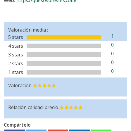
Web:
https://quesosprestes.com/
Valoración media :
1
5 stars
0
4 stars
0
3 stars
0
2 stars
0
1 stars
Valoración
Relación calidad-precio
Compártelo