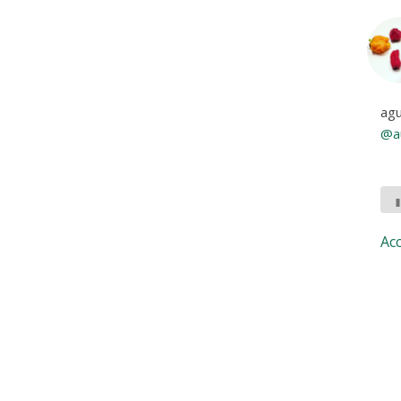
agu
@au
Ac