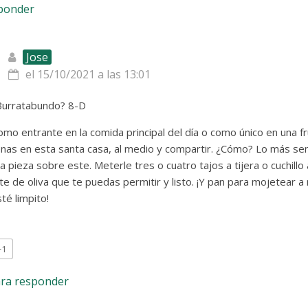
sponder
Jose
el 15/10/2021 a las 13:01
Burratabundo? 8-D
mo entrante en la comida principal del día o como único en una fr
as en esta santa casa, al medio y compartir. ¿Cómo? Lo más sen
a pieza sobre este. Meterle tres o cuatro tajos a tijera o cuchillo
te de oliva que te puedas permitir y listo. ¡Y pan para mojetear 
té limpito!
+1
ara responder