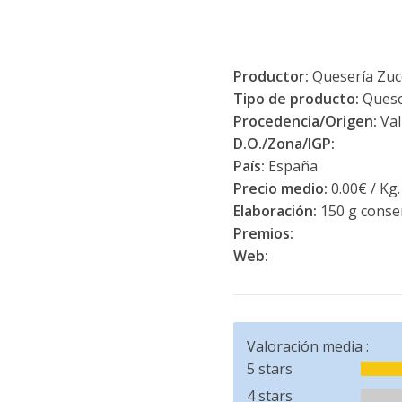
Productor:
Quesería Zuc
Tipo de producto:
Ques
Procedencia/Origen:
Val
D.O./Zona/IGP:
País:
España
Precio medio:
0.00€ / Kg.
Elaboración:
150 g conser
Premios:
Web:
Valoración media :
5 stars
4 stars