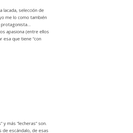
 lacada, selección de
y yo me lo como también
l protagonista…
os apasiona (entre ellos
bar esa que tiene “con
 y más “lecheras” son.
s de escándalo, de esas