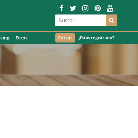
king
Foros
Entrar
¿Estás registrado?