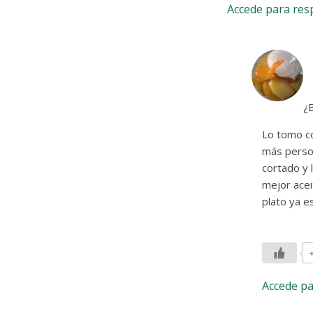
Accede para re
¿
Lo tomo co
más person
cortado y l
mejor acei
plato ya es
Accede p