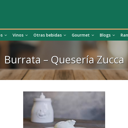
os
Vinos
Otras bebidas
Gourmet
Blogs
Ran
Burrata – Quesería Zucca