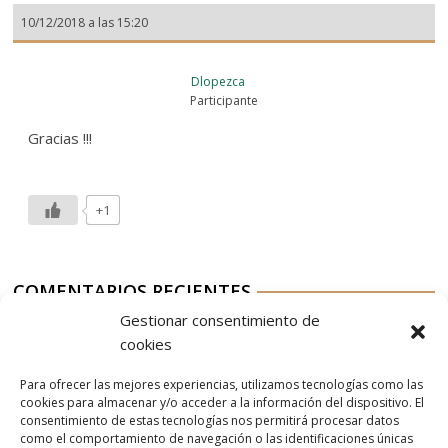
10/12/2018 a las 15:20
Dlopezca
Participante
Gracias !!!
+1
COMENTARIOS RECIENTES
Gestionar consentimiento de
Aurelio G-M
en
Nordés Vermouth Rojo
cookies
Aitor
en
Nordés Vermouth Rojo
Para ofrecer las mejores experiencias, utilizamos tecnologías como las
Aurelio G-M
en
Nordés Vermouth Rojo
cookies para almacenar y/o acceder a la información del dispositivo. El
consentimiento de estas tecnologías nos permitirá procesar datos
Aitor
en
Nordés Vermouth Rojo
como el comportamiento de navegación o las identificaciones únicas