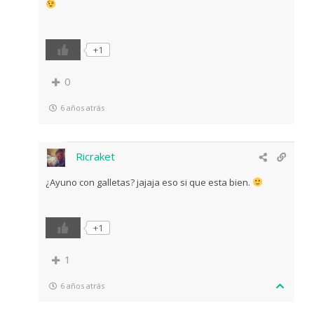
+1
0
6 años atrás
Ricraket
¿Ayuno con galletas? jajaja eso si que esta bien.
+1
1
6 años atrás