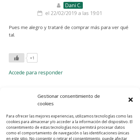
Dani C.
el 22/02/2019 a las 19:01
Pues me alegro y trataré de comprar más para ver qué
tal.
+1
Accede para responder
Deja una respuesta
Gestionar consentimiento de
cookies
Lo siento, debes estar
conectado
para publicar un
Para ofrecer las mejores experiencias, utilizamos tecnologías como las
comentario.
cookies para almacenar y/o acceder a la información del dispositivo. El
consentimiento de estas tecnologías nos permitirá procesar datos
Entra con tu red social
como el comportamiento de navegación o las identificaciones únicas
en este sitio. No consentir o retirar el consentimiento, puede afectar
He leído y acepto la
Política de Privacidad