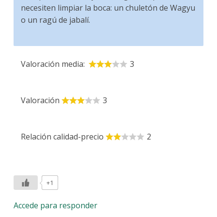
necesiten limpiar la boca: un chuletón de Wagyu
o un ragú de jabalí.
Valoración media:
3
Valoración
3
Relación calidad-precio
2
+1
Accede para responder