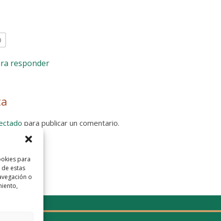
0
ara responder
ta
ectado
para publicar un comentario.
 Privacidad
ookies para
 de estas
avegación o
miento,