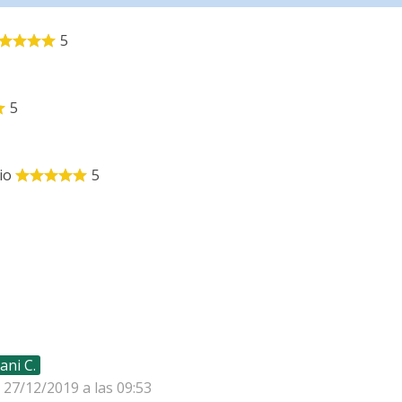
5
5
io
5
ani C.
l 27/12/2019 a las 09:53