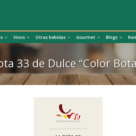
os
Vinos
Otras bebidas
Gourmet
Blogs
Ran
ota 33 de Dulce “Color Bot