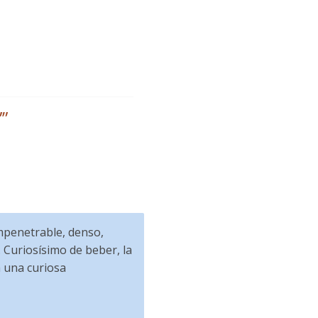
”
”
Impenetrable, denso,
 Curiosísimo de beber, la
a una curiosa