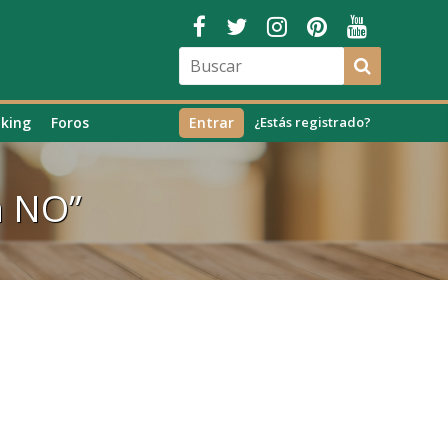
king
Foros
Entrar
¿Estás registrado?
a NO”