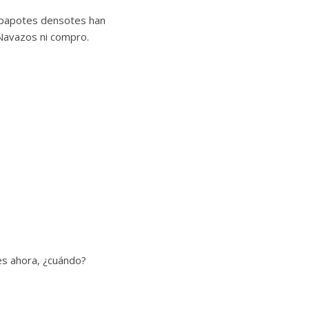
apapotes densotes han
 Navazos ni compro.
 es ahora, ¿cuándo?