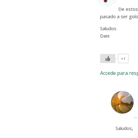
De estos
pasado a ser golo
Saludos
Dani
+1
Accede para re
… 
Saludos,