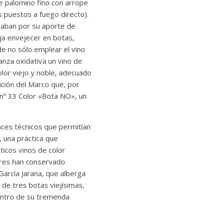
e palomino fino con arrope
 puestos a fuego directo).
raban por su aporte de
eja envejecer en botas,
de no sólo emplear el vino
nza oxidativa un vino de
olor viejo y noble, adecuado
ición del Marco que, por
 nº 33 Color «Bota NO», un
nces técnicos que permitían
 una práctica que
icos vinos de color
ores han conservado
García Jarana, que alberga
de tres botas viejísimas,
entro de su tremenda