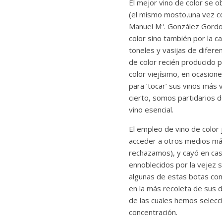
El mejor vino de color se 
(el mismo mosto,una vez co
Manuel Mª. González Gordon
color sino también por la c
toneles y vasijas de difere
de color recién producido 
color viejísimo, en ocasion
para ‘tocar’ sus vinos más
cierto, somos partidarios 
vino esencial.
El empleo de vino de color
acceder a otros medios más
rechazamos), y cayó en cas
ennoblecidos por la vejez 
algunas de estas botas como
en la más recoleta de sus 
de las cuales hemos selecc
concentración.