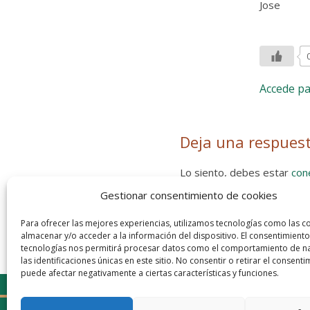
Jose
Accede p
Deja una respues
Lo siento, debes estar
con
Gestionar consentimiento de cookies
Entra con tu red social
He leído y acepto la
Política de
Para ofrecer las mejores experiencias, utilizamos tecnologías como las c
almacenar y/o acceder a la información del dispositivo. El consentimiento
tecnologías nos permitirá procesar datos como el comportamiento de n
las identificaciones únicas en este sitio. No consentir o retirar el consenti
puede afectar negativamente a ciertas características y funciones.