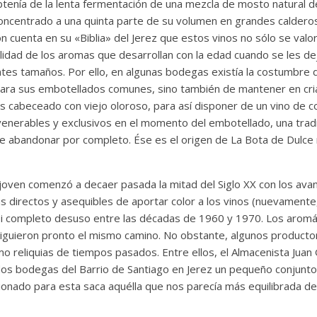
obtenía de la lenta fermentación de una mezcla de mosto natural d
ncentrado a una quinta parte de su volumen en grandes calderos
 cuenta en su «Biblia» del Jerez que estos vinos no sólo se valo
alidad de los aromas que desarrollan con la edad cuando se les d
ntes tamaños. Por ello, en algunas bodegas existía la costumbre 
para sus embotellados comunes, sino también de mantener en cria
es cabeceado con viejo oloroso, para así disponer de un vino de c
 venerables y exclusivos en el momento del embotellado, una trad
de abandonar por completo. Ése es el origen de La Bota de Dulce
 joven comenzó a decaer pasada la mitad del Siglo XX con los ava
 directos y asequibles de aportar color a los vinos (nuevamente,
i completo desuso entre las décadas de 1960 y 1970. Los aromát
siguieron pronto el mismo camino. No obstante, algunos product
 reliquias de tiempos pasados. Entre ellos, el Almacenista Juan 
dos bodegas del Barrio de Santiago en Jerez un pequeño conjunto 
ionado para esta saca aquélla que nos parecía más equilibrada d