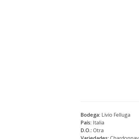
Bodega:
Livio Felluga
País:
Italia
D.O.:
Otra
Variedades:
Chardonnay