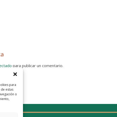
ta
ectado
para publicar un comentario.
 Privacidad
ookies para
 de estas
avegación o
miento,