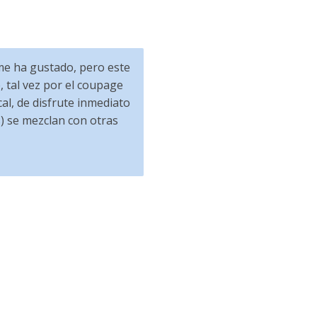
 me ha gustado, pero este
 tal vez por el coupage
cal, de disfrute inmediato
) se mezclan con otras