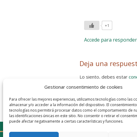
+1
Accede para responder
Deja una respues
Lo siento, debes estar
con
Gestionar consentimiento de cookies
Entra con tu red social
He leído y acepto la
Política de
Para ofrecer las mejores experiencias, utilizamos tecnologías como las c
almacenar y/o acceder a la información del dispositivo. El consentimiento
tecnologías nos permitirá procesar datos como el comportamiento de n
las identificaciones únicas en este sitio. No consentir o retirar el consenti
puede afectar negativamente a ciertas características y funciones.