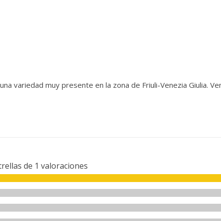
 una variedad muy presente en la zona de Friuli-Venezia Giulia. Ven
trellas de
1
valoraciones