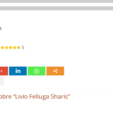
4
5
obre “
Livio Felluga Sharis
”