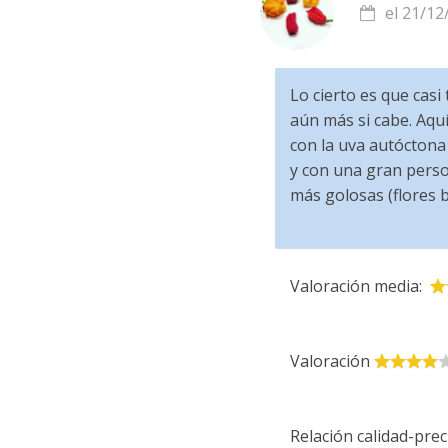
el 21/12
Lo cierto es que casi
aún más si cabe. Aqu
con la uva autóctona d
y con una gran perso
más golosas (flores b
Valoración media:
Valoración
Relación calidad-prec