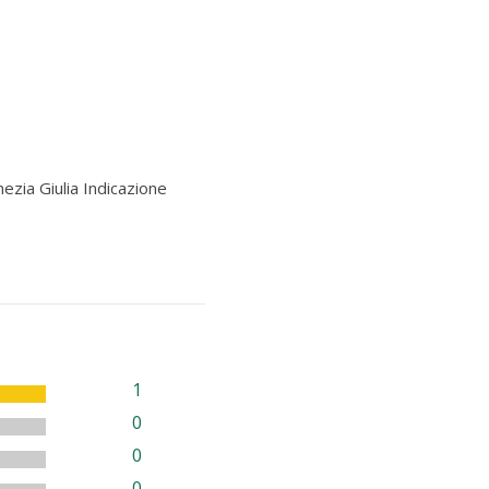
ezia Giulia Indicazione
1
0
0
0