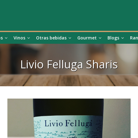
os
Vinos
Otras bebidas
Gourmet
Blogs
Ran
Livio Felluga Sharis