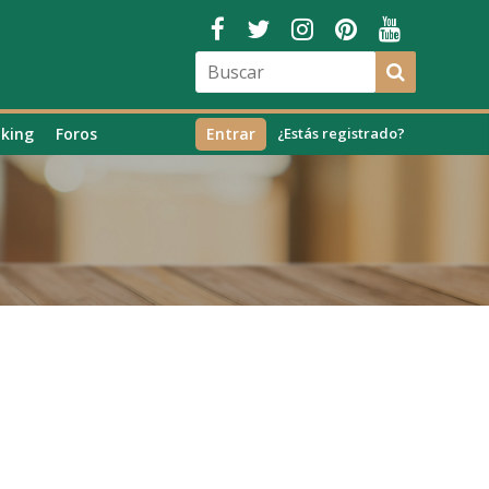
king
Foros
Entrar
¿Estás registrado?