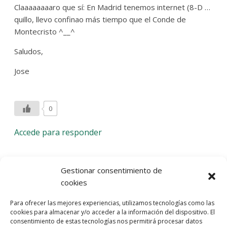
Claaaaaaaaro que sí: En Madrid tenemos internet (8-D …
quillo, llevo confinao más tiempo que el Conde de
Montecristo ^__^
Saludos,
Jose
0
Accede para responder
Deja una respuesta
Gestionar consentimiento de
cookies
Lo siento, debes estar
conectado
para publicar un
Para ofrecer las mejores experiencias, utilizamos tecnologías como las
comentario.
cookies para almacenar y/o acceder a la información del dispositivo. El
consentimiento de estas tecnologías nos permitirá procesar datos
Entra con tu red social