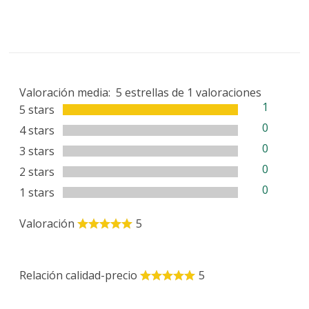
Valoración media:
5
estrellas de
1
valoraciones
1
5 stars
0
4 stars
0
3 stars
0
2 stars
0
1 stars
Valoración
5
Relación calidad-precio
5