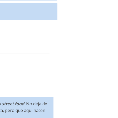
n
street food
. No deja de
ta, pero que aquí hacen