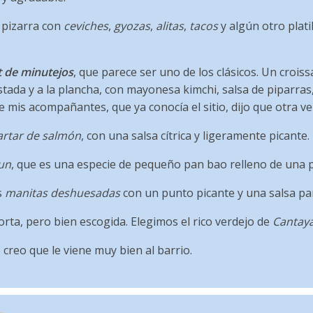
pizarra con
ceviches
,
gyozas
,
alitas
,
tacos
y algún otro plati
t de minutejos
, que parece ser uno de los clásicos. Un croi
stada y a la plancha, con mayonesa kimchi, salsa de piparra
 mis acompañantes, que ya conocía el sitio, dijo que otra v
artar de salmón
, con una salsa cítrica y ligeramente picante.
un
, que es una especie de pequeño pan bao relleno de una p
s
manitas deshuesadas
con un punto picante y una salsa pare
rta, pero bien escogida. Elegimos el rico verdejo de
Cantay
creo que le viene muy bien al barrio.