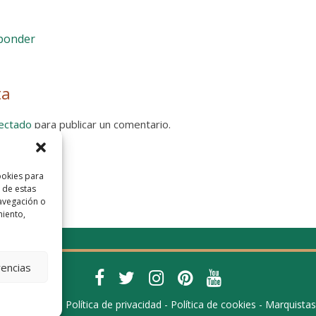
sponder
ta
ectado
para publicar un comentario.
 Privacidad
ookies para
 de estas
avegación o
miento,
rencias
 -
Aviso legal
-
Política de privacidad
-
Política de cookies
-
Marquistas