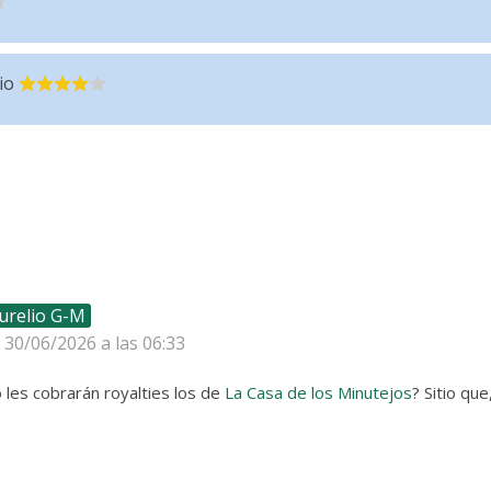
io
urelio G-M
l 30/06/2026 a las 06:33
 les cobrarán royalties los de
La Casa de los Minutejos
? Sitio que