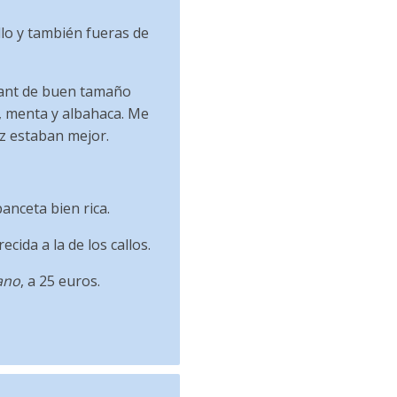
llo y también fueras de
ssant de buen tamaño
s, menta y albahaca. Me
ez estaban mejor.
anceta bien rica.
cida a la de los callos.
ano
, a 25 euros.