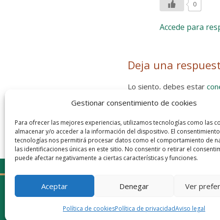
0
Accede para re
Deja una respues
Lo siento, debes estar
con
Gestionar consentimiento de cookies
Entra con tu red social
He leído y acepto la
Política de
Para ofrecer las mejores experiencias, utilizamos tecnologías como las c
almacenar y/o acceder a la información del dispositivo. El consentimiento
tecnologías nos permitirá procesar datos como el comportamiento de n
las identificaciones únicas en este sitio. No consentir o retirar el consenti
puede afectar negativamente a ciertas características y funciones.
Aceptar
Denegar
Ver prefe
Política de cookies
Política de privacidad
Aviso legal
© 2026 Gaudaru