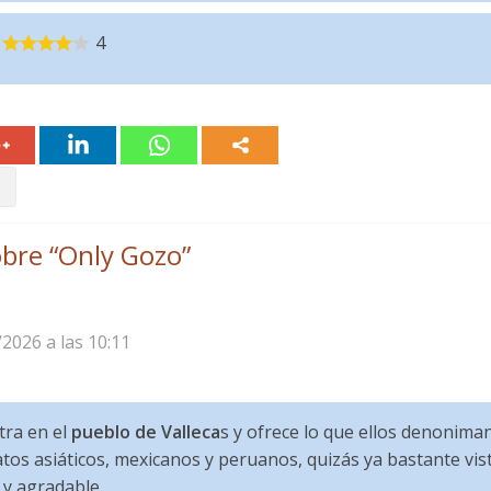
4
bre “
Only Gozo
”
/2026 a las 10:11
tra en el
pueblo de Valleca
s y ofrece lo que ellos denonima
atos asiáticos, mexicanos y peruanos, quizás ya bastante vis
y agradable.