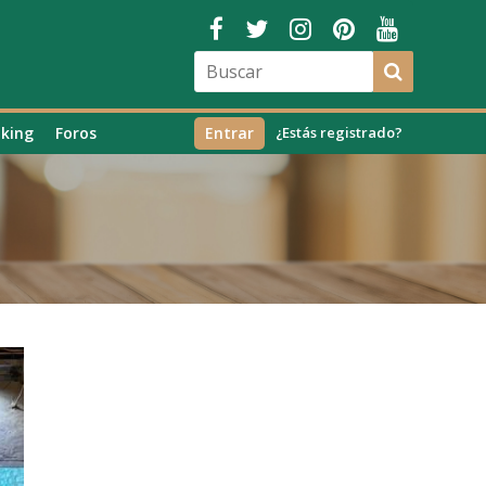
king
Foros
Entrar
¿Estás registrado?