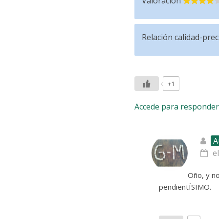
Valoración
Relación calidad-prec
+1
Accede para responder
A
e
Oño, y no
pendientÍSIMO.