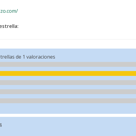
ozo.com/
strella:
trellas de
1
valoraciones
4