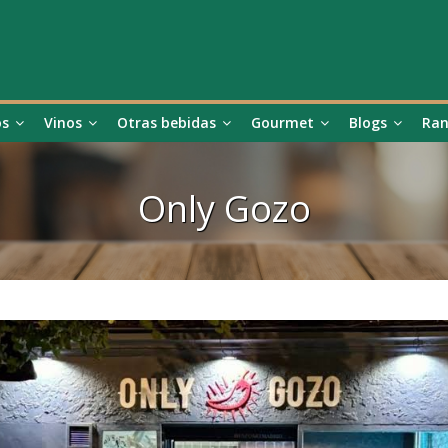
os
Vinos
Otras bebidas
Gourmet
Blogs
Ran
Only Gozo