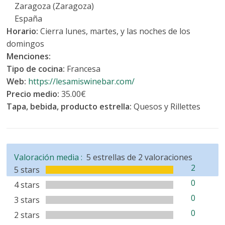
Zaragoza (Zaragoza)
España
Horario:
Cierra lunes, martes, y las noches de los
domingos
Menciones:
Tipo de cocina:
Francesa
Web:
https://lesamiswinebar.com/
Precio medio:
35.00€
Tapa, bebida, producto estrella:
Quesos y Rillettes
Valoración media :
5
estrellas de
2
valoraciones
2
5 stars
0
4 stars
0
3 stars
0
2 stars