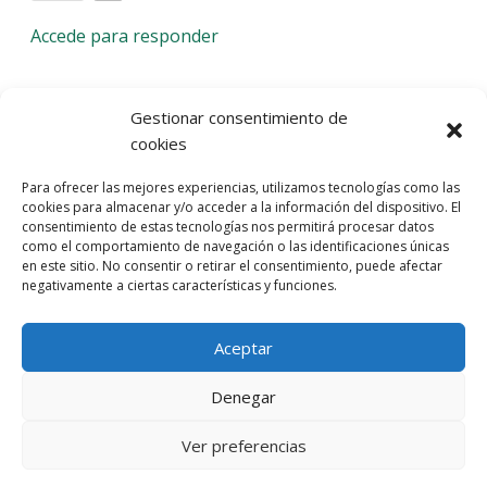
Accede para responder
Deja una respuesta
Gestionar consentimiento de
cookies
Lo siento, debes estar
conectado
para publicar un
Para ofrecer las mejores experiencias, utilizamos tecnologías como las
comentario.
cookies para almacenar y/o acceder a la información del dispositivo. El
consentimiento de estas tecnologías nos permitirá procesar datos
Entra con tu red social
como el comportamiento de navegación o las identificaciones únicas
en este sitio. No consentir o retirar el consentimiento, puede afectar
He leído y acepto la
Política de Privacidad
negativamente a ciertas características y funciones.
Aceptar
Denegar
Ver preferencias
© 2026 Gaudaru -
Aviso legal
-
Política de privacidad
-
Política de