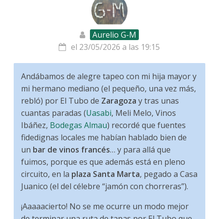
Aurelio G-M
el 23/05/2026 a las 19:15
Andábamos de alegre tapeo con mi hija mayor y
mi hermano mediano (el pequeño, una vez más,
rebló) por El Tubo de
Zaragoza
y tras unas
cuantas paradas (
Uasabi
, Meli Melo, Vinos
Ibáñez,
Bodegas Almau
) recordé que fuentes
fidedignas locales me habían hablado bien de
un
bar de vinos francés
… y para allá que
fuimos, porque es que además está en pleno
circuito, en la
plaza Santa Marta
, pegado a Casa
Juanico (el del célebre “jamón con chorreras”).
¡Aaaaacierto! No se me ocurre un modo mejor
de terminar una ruta de tapas por El Tubo que