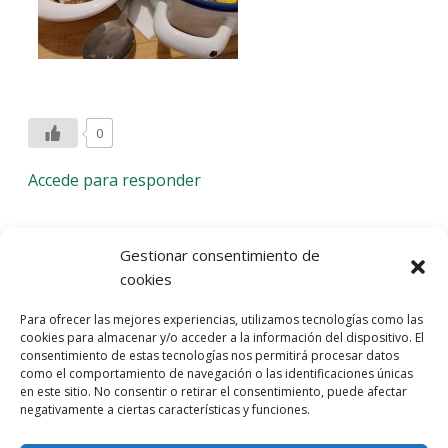
0
Accede para responder
Deja una respuesta
Gestionar consentimiento de
cookies
Lo siento, debes estar
conectado
para publicar un
Para ofrecer las mejores experiencias, utilizamos tecnologías como las
comentario.
cookies para almacenar y/o acceder a la información del dispositivo. El
consentimiento de estas tecnologías nos permitirá procesar datos
Entra con tu red social
como el comportamiento de navegación o las identificaciones únicas
en este sitio. No consentir o retirar el consentimiento, puede afectar
He leído y acepto la
Política de Privacidad
negativamente a ciertas características y funciones.