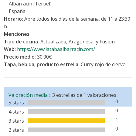
Albarracín (Teruel)
España
Horario:
Abre todos los días de la semana, de 11 a 23:30
h.
Menciones:
Tipo de cocina:
Actualizada, Aragonesa, y Fusión
Web:
https://www.latabaalbarracin.com/
Precio medio:
30.00€
Tapa, bebida, producto estrella:
Curry rojo de ciervo
Valoración media :
3
estrellas de
1
valoraciones
0
5 stars
0
4 stars
1
3 stars
0
2 stars