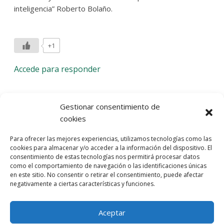
inteligencia” Roberto Bolaño.
+1
Accede para responder
Deja una respuesta
Gestionar consentimiento de
cookies
Lo siento, debes estar
conectado
para publicar un
Para ofrecer las mejores experiencias, utilizamos tecnologías como las
comentario.
cookies para almacenar y/o acceder a la información del dispositivo. El
consentimiento de estas tecnologías nos permitirá procesar datos
Entra con tu red social
como el comportamiento de navegación o las identificaciones únicas
en este sitio. No consentir o retirar el consentimiento, puede afectar
He leído y acepto la
Política de Privacidad
negativamente a ciertas características y funciones.
Aceptar