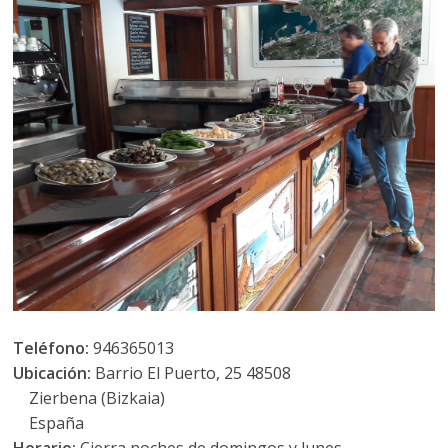
Teléfono:
946365013
Ubicación:
Barrio El Puerto, 25 48508
Zierbena (Bizkaia)
España
Horario:
Cierra noches de domingos y lunes