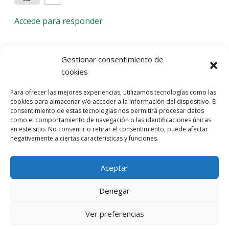
Accede para responder
Deja una respuesta
Gestionar consentimiento de
cookies
Lo siento, debes estar
conectado
para publicar un
Para ofrecer las mejores experiencias, utilizamos tecnologías como las
comentario.
cookies para almacenar y/o acceder a la información del dispositivo. El
consentimiento de estas tecnologías nos permitirá procesar datos
Entra con tu red social
como el comportamiento de navegación o las identificaciones únicas
en este sitio. No consentir o retirar el consentimiento, puede afectar
He leído y acepto la
Política de Privacidad
negativamente a ciertas características y funciones.
Aceptar
Denegar
Ver preferencias
© 2026 Gaudaru -
Aviso legal
-
Política de privacidad
-
Política de