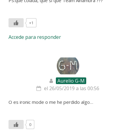
PS:que colada, que si que Team Alhambra ???
+1
Accede para responder
Aurelio G-M
el 26/05/2019 a las 00:56
O es ironic mode o me he perdido algo…
0