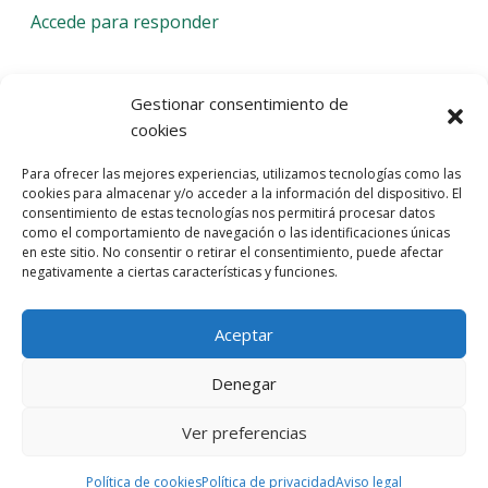
Accede para responder
Deja una respuesta
Gestionar consentimiento de
cookies
Lo siento, debes estar
conectado
para publicar un
Para ofrecer las mejores experiencias, utilizamos tecnologías como las
comentario.
cookies para almacenar y/o acceder a la información del dispositivo. El
consentimiento de estas tecnologías nos permitirá procesar datos
Entra con tu red social
como el comportamiento de navegación o las identificaciones únicas
en este sitio. No consentir o retirar el consentimiento, puede afectar
He leído y acepto la
Política de Privacidad
negativamente a ciertas características y funciones.
Aceptar
Denegar
Ver preferencias
© 2026 Gaudaru -
Aviso legal
-
Política de privacidad
-
Política de
cookies
-
Marquistas Estudio Creativo
Política de cookies
Política de privacidad
Aviso legal