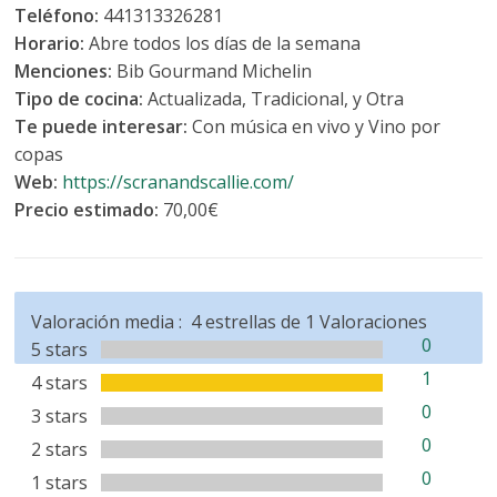
Teléfono:
441313326281
Horario:
Abre todos los días de la semana
Menciones:
Bib Gourmand Michelin
Tipo de cocina:
Actualizada, Tradicional, y Otra
Te puede interesar:
Con música en vivo y Vino por
copas
Web:
https://scranandscallie.com/
Precio estimado:
70,00€
Valoración media :
4
estrellas de
1
Valoraciones
0
5 stars
1
4 stars
0
3 stars
0
2 stars
0
1 stars