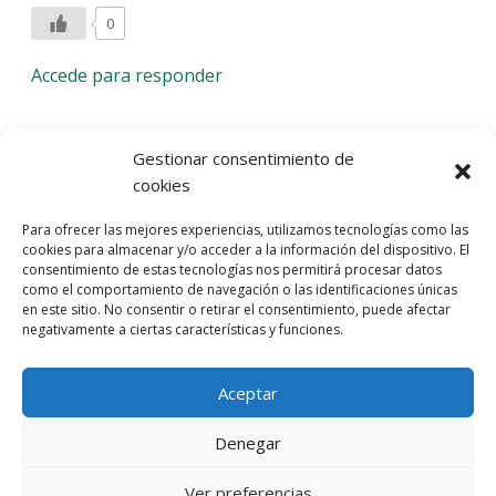
0
Accede para responder
Deja una respuesta
Gestionar consentimiento de
cookies
Lo siento, debes estar
conectado
para publicar un
Para ofrecer las mejores experiencias, utilizamos tecnologías como las
comentario.
cookies para almacenar y/o acceder a la información del dispositivo. El
consentimiento de estas tecnologías nos permitirá procesar datos
Entra con tu red social
como el comportamiento de navegación o las identificaciones únicas
en este sitio. No consentir o retirar el consentimiento, puede afectar
He leído y acepto la
Política de Privacidad
negativamente a ciertas características y funciones.
Aceptar
Denegar
Ver preferencias