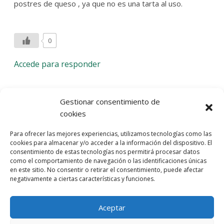
postres de queso , ya que no es una tarta al uso.
0
Accede para responder
Deja una respuesta
Gestionar consentimiento de
cookies
Lo siento, debes estar
conectado
para publicar un
Para ofrecer las mejores experiencias, utilizamos tecnologías como las
comentario.
cookies para almacenar y/o acceder a la información del dispositivo. El
consentimiento de estas tecnologías nos permitirá procesar datos
Entra con tu red social
como el comportamiento de navegación o las identificaciones únicas
en este sitio. No consentir o retirar el consentimiento, puede afectar
He leído y acepto la
Política de Privacidad
negativamente a ciertas características y funciones.
Aceptar