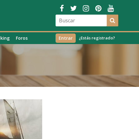
king
Foros
Entrar
¿Estás registrado?