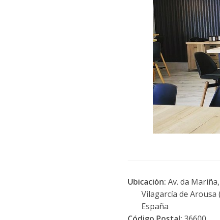
Ubicación:
Av. da Mariña,
Vilagarcía de Arousa (
España
Código Postal:
36600