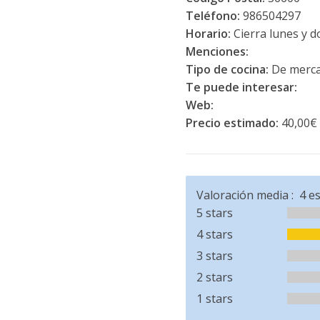
Teléfono:
986504297
Horario:
Cierra lunes y 
Menciones:
Tipo de cocina:
De merca
Te puede interesar:
Web:
Precio estimado:
40,00€
Valoración media :
4
es
5 stars
4 stars
3 stars
2 stars
1 stars