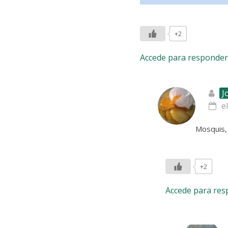
+2
Accede para responder
J
e
Mosquis, 
+2
Accede para re