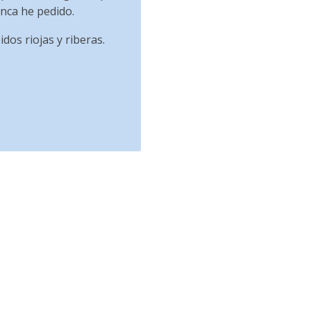
unca he pedido.
dos riojas y riberas.