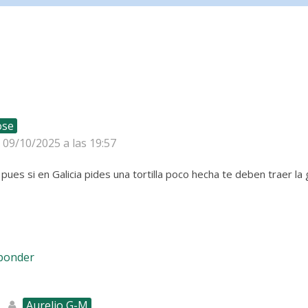
ose
l 09/10/2025 a las 19:57
pues si en Galicia pides una tortilla poco hecha te deben traer la 
sponder
Aurelio G-M