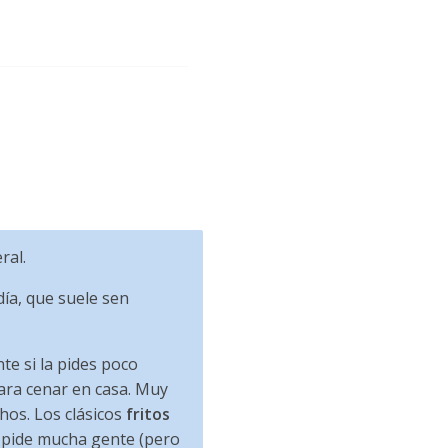
ral.
día, que suele sen
te si la pides poco
ara cenar en casa. Muy
hos. Los clásicos
fritos
 pide mucha gente (pero