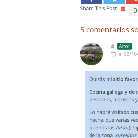
Share This Post:
0
5 comentarios so
Aitor
el 09/10
Quizás mi
sitio favor
Cocina gallega y de
pescados, mariscos y
Lo habré visitado cua
hecha, que varias v
buenos las
luras
(chi
de la zona:
xureliños