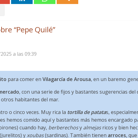
bre “
Pepe Quilé
”
/2025 a las 09:39
ito
para comer en
Vilagarcía de Arousa
, en un baremo gene
 mercado
, con una serie de fijos y bastantes sugerencias del 
 otros habitantes del mar.
tro o cinco veces. Muy rica la
tortilla de patata
s, especialmen
eces hemos comido aquí y bastantes más hemos encargado p
pirones) cuando hay,
berberechos
y
almejas
ricos y bien hec
(jurelitos) y
xoubas
(sardinas). También tienen
arroces
, que