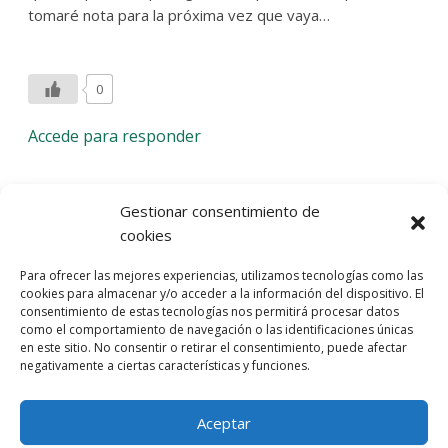
tomaré nota para la próxima vez que vaya…
0
Accede para responder
Deja una respuesta
Gestionar consentimiento de
cookies
Lo siento, debes estar
conectado
para publicar un
Para ofrecer las mejores experiencias, utilizamos tecnologías como las
comentario.
cookies para almacenar y/o acceder a la información del dispositivo. El
consentimiento de estas tecnologías nos permitirá procesar datos
Entra con tu red social
como el comportamiento de navegación o las identificaciones únicas
en este sitio. No consentir o retirar el consentimiento, puede afectar
He leído y acepto la
Política de Privacidad
negativamente a ciertas características y funciones.
Aceptar