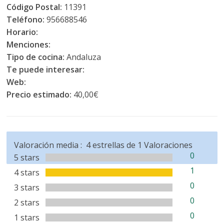
Código Postal:
11391
Teléfono:
956688546
Horario:
Menciones:
Tipo de cocina:
Andaluza
Te puede interesar:
Web:
Precio estimado:
40,00€
Valoración media :
4
estrellas de
1
Valoraciones
0
5 stars
1
4 stars
0
3 stars
0
2 stars
0
1 stars