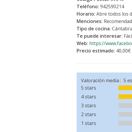
Teléfono:
942590214
Horario:
Abre todos los 
Menciones:
Recomendad
Tipo de cocina:
Cántabr
Te puede interesar:
Fác
Web:
https://www.facebo
Precio estimado:
40,00€
Valoración media :
5
es
5 stars
4 stars
3 stars
2 stars
1 stars