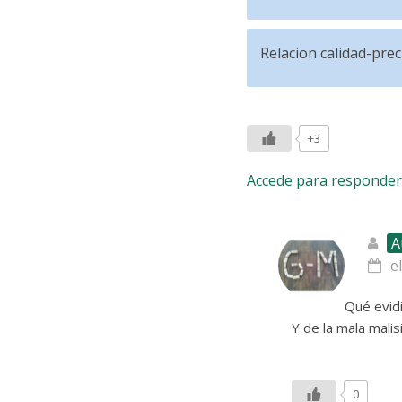
Relacion calidad-prec
+3
Accede para responder
A
e
Qué evid
Y de la mala mali
0