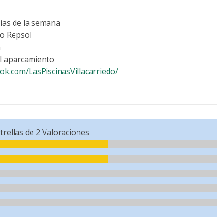
días de la semana
o Repsol
a
il aparcamiento
ok.com/LasPiscinasVillacarriedo/
trellas de
2
Valoraciones