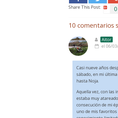
Share This Post:
0
10 comentarios s
Aitor
el 06/03
Casi nueve años despu
sábado, en mi última 
hasta Noja.
Aquella vez, con las 
estaba muy atareado 
consecución de mi ép
uno de mis favoritos 