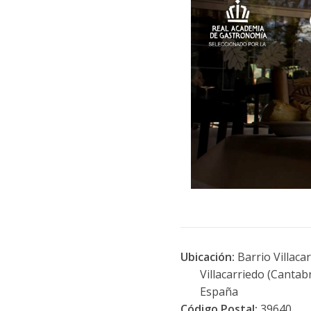
Ubicación:
Barrio Villaca
Villacarriedo (Cantabr
España
Código Postal:
39640