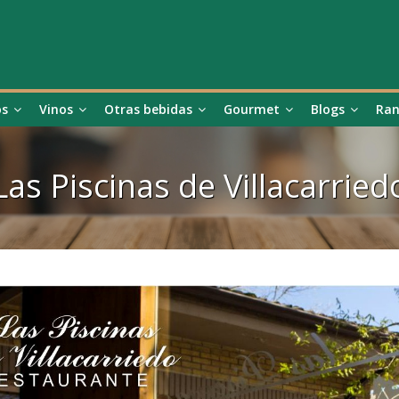
os
Vinos
Otras bebidas
Gourmet
Blogs
Ran
Las Piscinas de Villacarried