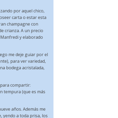
ezando por aquel chico,
oseer carta o estar esta
gran champagne con
e crianza. A un precio
e Manfredi y elaborado
ego me deje guiar por el
te), para ver variedad,
una bodega acristalada,
 para compartir:
 en tempura (que es más
s nueve años. Además me
e, yendo a toda prisa, los