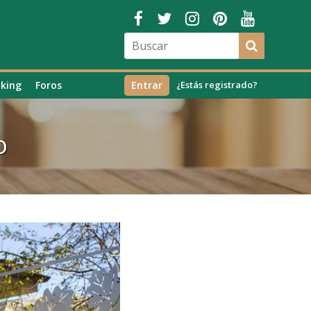
king
Foros
Entrar
¿Estás registrado?
o