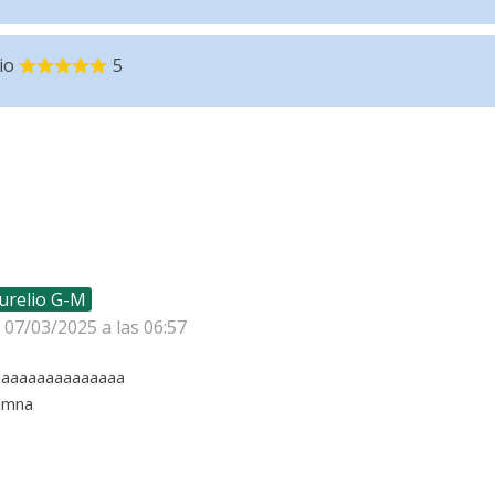
io
5
urelio G-M
l 07/03/2025 a las 06:57
iaaaaaaaaaaaaaa
simna