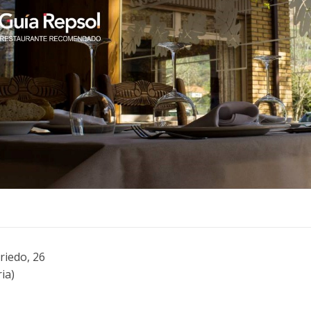
rriedo, 26
ia)