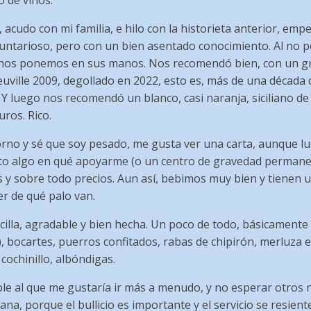
o de vinos.
cudo con mi familia, e hilo con la historieta anterior, emp
luntarioso, pero con un bien asentado conocimiento. Al no p
 nos ponemos en sus manos. Nos recomendó bien, con un 
uville 2009, degollado en 2022, esto es, más de una década d
. Y luego nos recomendó un blanco, casi naranja, siciliano d
uros. Rico.
torno y sé que soy pesado, me gusta ver una carta, aunque lu
ito algo en qué apoyarme (o un centro de gravedad permanen
es y sobre todo precios. Aun así, bebimos muy bien y tienen 
r de qué palo van.
cilla, agradable y bien hecha. Un poco de todo, básicamente
), bocartes, puerros confitados, rabas de chipirón, merluza
cochinillo, albóndigas.
ble al que me gustaría ir más a menudo, y no esperar otro
ana, porque el bullicio es importante y el servicio se resient