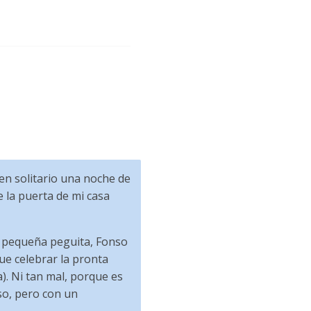
 en solitario una noche de
e la puerta de mi casa
na pequeña peguita, Fonso
ue celebrar la pronta
). Ni tan mal, porque es
so, pero con un