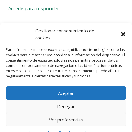
Accede para responder
Deja una respuesta
Gestionar consentimiento de
cookies
Lo siento, debes estar
conectado
para publicar un
Para ofrecer las mejores experiencias, utilizamos tecnologías como las
comentario.
cookies para almacenar y/o acceder a la información del dispositivo. El
consentimiento de estas tecnologías nos permitirá procesar datos
Entra con tu red social
como el comportamiento de navegación o las identificaciones únicas
en este sitio. No consentir o retirar el consentimiento, puede afectar
He leído y acepto la
Política de Privacidad
negativamente a ciertas características y funciones.
Aceptar
Denegar
Ver preferencias
© 2026 Gaudaru -
Aviso legal
-
Política de privacidad
-
Política de