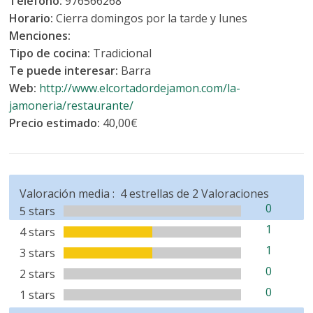
Teléfono:
976566268
Horario:
Cierra domingos por la tarde y lunes
Menciones:
Tipo de cocina:
Tradicional
Te puede interesar:
Barra
Web:
http://www.elcortadordejamon.com/la-
jamoneria/restaurante/
Precio estimado:
40,00€
Valoración media :
4
estrellas de
2
Valoraciones
0
5 stars
1
4 stars
1
3 stars
0
2 stars
0
1 stars