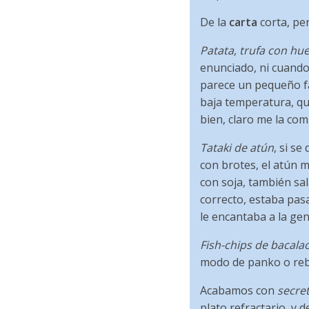
De la
carta
corta, pe
Patata, trufa con hu
enunciado, ni cuando
parece un pequeño fa
baja temperatura, qu
bien, claro me la com
Tataki de atún
, si s
con brotes, el atún 
con soja, también sal
correcto, estaba pasa
le encantaba a la gen
Fish-chips de bacala
modo de panko o rebo
Acabamos con
secre
plato refractario, y 