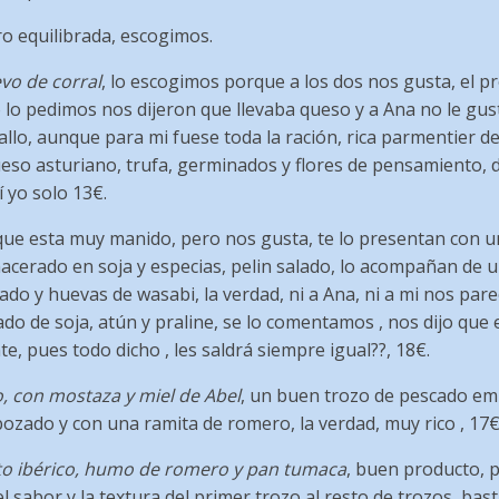
ro equilibrada, escogimos.
evo de corral
, lo escogimos porque a los dos nos gusta, el p
 lo pedimos nos dijeron que llevaba queso y a Ana no le gus
llo, aunque para mi fuese toda la ración, rica parmentier de
eso asturiano, trufa, germinados y flores de pensamiento, 
í yo solo 13€.
e que esta muy manido, pero nos gusta, te lo presentan con
macerado en soja y especias, pelin salado, lo acompañan de 
ado y huevas de wasabi, la verdad, ni a Ana, ni a mi nos pare
do de soja, atún y praline, se lo comentamos , nos dijo que e
te, pues todo dicho , les saldrá siempre igual??, 18€.
o, con mostaza y miel de Abel
, un buen trozo de pescado em
zado y con una ramita de romero, la verdad, muy rico , 17€
to ibérico, humo de romero y pan tumaca
, buen producto, 
del sabor y la textura del primer trozo al resto de trozos, ba