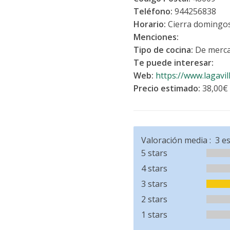
Teléfono:
944256838
Horario:
Cierra domingo
Menciones:
Tipo de cocina:
De merc
Te puede interesar:
Web:
https://www.lagavil
Precio estimado:
38,00€
Valoración media :
3
es
5 stars
4 stars
3 stars
2 stars
1 stars