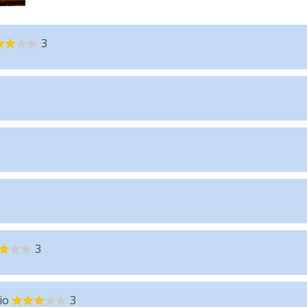
3
3
io
3