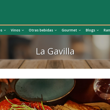
os
Vinos
Otras bebidas
Gourmet
Blogs
Ran
La Gavilla