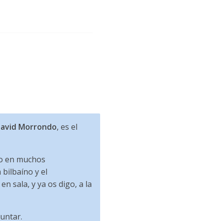
avid Morrondo
, es el
do en muchos
bilbaíno y el
n sala, y ya os digo, a la
untar.