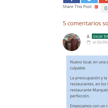
Share This Post:
0
5 comentarios so
oscar bi
el 05/09
Nuevo local, en una 
culpable.
La preocupación y la
restaurantes, en los
restaurante Marqués d
perfección .
Empezamos con un ri