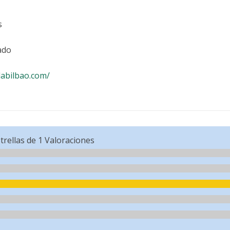
s
ado
labilbao.com/
trellas de
1
Valoraciones