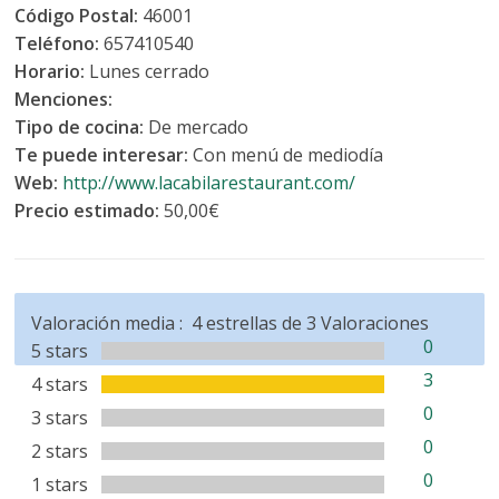
Código Postal:
46001
Teléfono:
657410540
Horario:
Lunes cerrado
Menciones:
Tipo de cocina:
De mercado
Te puede interesar:
Con menú de mediodía
Web:
http://www.lacabilarestaurant.com/
Precio estimado:
50,00€
Valoración media :
4
estrellas de
3
Valoraciones
0
5 stars
3
4 stars
0
3 stars
0
2 stars
0
1 stars