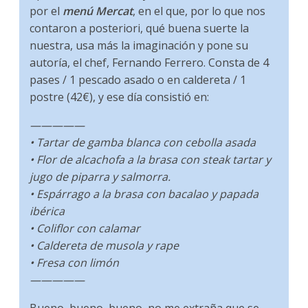
por el
menú Mercat
, en el que, por lo que nos
contaron a posteriori, qué buena suerte la
nuestra, usa más la imaginación y pone su
autoría, el chef, Fernando Ferrero. Consta de 4
pases / 1 pescado asado o en caldereta / 1
postre (42€), y ese día consistió en:
—————
• Tartar de gamba blanca con cebolla asada
• Flor de alcachofa a la brasa con steak tartar y
jugo de piparra y salmorra.
• Espárrago a la brasa con bacalao y papada
ibérica
• Coliflor con calamar
• Caldereta de musola y rape
• Fresa con limón
—————
Bueno, bueno, bueno, no me extraña que se