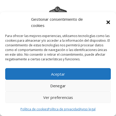
Gestionar consentimiento de
cookies
Javier
el 02/01/2021 a las 13:49
Para ofrecer las mejores experiencias, utilizamos tecnologías como las
cookies para almacenar y/o acceder a la información del dispositivo. El
consentimiento de estas tecnologías nos permitirá procesar datos
Pues la verdad es que no lo se, pero no me extrañaria
como el comportamiento de navegación o las identificaciones únicas
que se mantuviera igual
en este sitio. No consentir o retirar el consentimiento, puede afectar
negativamente a ciertas características y funciones.
+1
Aceptar
Accede para responder
Denegar
Ver preferencias
Política de cookies
Política de privacidad
Aviso legal