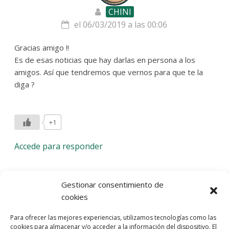
CHINI
el 06/03/2019 a las 00:06
Gracias amigo !!
Es de esas noticias que hay darlas en persona a los
amigos. Así que tendremos que vernos para que te la
diga ?
+1
Accede para responder
Deja una respuesta
Gestionar consentimiento de
cookies
Lo siento, debes estar
conectado
para publicar un
Para ofrecer las mejores experiencias, utilizamos tecnologías como las
comentario.
cookies para almacenar y/o acceder a la información del dispositivo. El