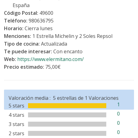
España
Código Postal:
49600
Teléfono:
980636795
Horario:
Cierra lunes
Menciones:
1 Estrella Michelin y 2 Soles Repsol
Tipo de cocina:
Actualizada
Te puede interesar:
Con encanto
Web:
https://www.elermitano.com/
Precio estimado:
75,00€
Valoración media :
5
estrellas de
1
Valoraciones
1
5 stars
0
4 stars
0
3 stars
0
2 stars