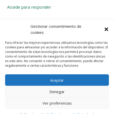
Accede para responder
Deja una respuesta
Gestionar consentimiento de
cookies
Lo siento, debes estar
conectado
para publicar un
Para ofrecer las mejores experiencias, utilizamos tecnologías como las
comentario.
cookies para almacenar y/o acceder a la información del dispositivo. El
consentimiento de estas tecnologías nos permitirá procesar datos
Entra con tu red social
como el comportamiento de navegación o las identificaciones únicas
en este sitio. No consentir o retirar el consentimiento, puede afectar
He leído y acepto la
Política de Privacidad
negativamente a ciertas características y funciones.
Aceptar
Denegar
Ver preferencias
© 2026 Gaudaru -
Aviso legal
-
Política de privacidad
-
Política de
cookies
-
Marquistas Estudio Creativo