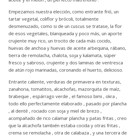
Empezamos nuestra elección, como entrante frió, un
tartar vegetal, coliflor y brócoli, totalmente
desmenuzado, como si de un cuscus se tratase, la flor
de esos vegetales, blanqueada y poco más, un aporte
crujiente muy rico, un trocito de cada más cocido,
huevas de anchoa y huevas de aceite arbequina, rábano,
tierra de remolacha, chalota, soja y kalamata, súper
fresco y sabroso, crujiente y dos laminas de ventresca
de atún rojo marinadas, coronando el huerto, delicioso.
Entrante caliente, verduras de primavera en texturas,
zanahoria, tomatitos, alcachofas, mazorquita de maíz,
tirabeque , espárrago verde , el famoso bimi , okra ,
todo ello perfectamente elaborado , pasado por plancha
, al denté , rociado con soja y miel de brezo ,
acompañado de rico calamar plancha y patas fritas , creo
que la alcachofa también estaba cocida y otras fritas ,
crema se remolacha , otra de calabaza , y una tercera de