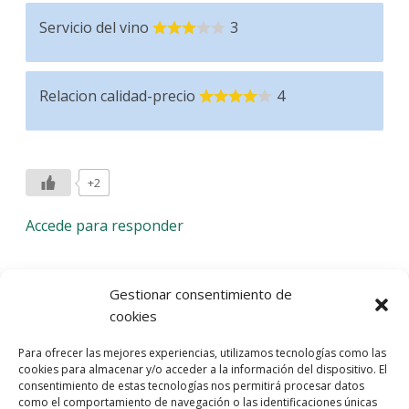
Servicio del vino
3
Relacion calidad-precio
4
+2
Accede para responder
Deja una respuesta
Gestionar consentimiento de
cookies
Lo siento, debes estar
conectado
para publicar un
Para ofrecer las mejores experiencias, utilizamos tecnologías como las
comentario.
cookies para almacenar y/o acceder a la información del dispositivo. El
consentimiento de estas tecnologías nos permitirá procesar datos
Entra con tu red social
como el comportamiento de navegación o las identificaciones únicas