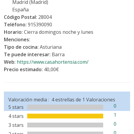
Madrid (Madrid)
España
Código Postal:
28004
Teléfono:
915390090
Horario:
Cierra domingos noche y lunes
Menciones:
Tipo de cocina:
Asturiana
Te puede interesar:
Barra
Web:
https://www.casahortensia.com/
Precio estimado:
40,00€
Valoración media :
4
estrellas de
1
Valoraciones
0
5 stars
1
4 stars
0
3 stars
0
2 stars