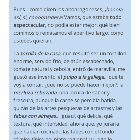
Pues… como dicen los altoaragoneses,
¡hooola,
así, sí, coooonsidera!
Vamos, que estaba
todo
espectacular
, no podía estar mejor, qué bien
comimos o rematamos el aperitivo largo, como
ustedes quieran.
La
tortilla de la casa
, que resultó ser un tortillón
enorme, servido frío, de atún escabechado,
tomate natural y cebolla, entró de maravilla, me
gustó ese invento; el
pulpo a la gallega
… qué te
voy a contar, ¿que no se puede hacer mejor?; la
merluza rebozada
, una locura de sabor y
frescura, aunque la carne se percibía batida,
quizás de las artes pesqueras de arrastre; y las
fabes con almejas
… ¡guau!, qué delicia, qué
textura, qué intensidad, ahora que, yo juraría
que habían cocinado las fabes con el fondo
cárnico típico del plato regional, y luego le