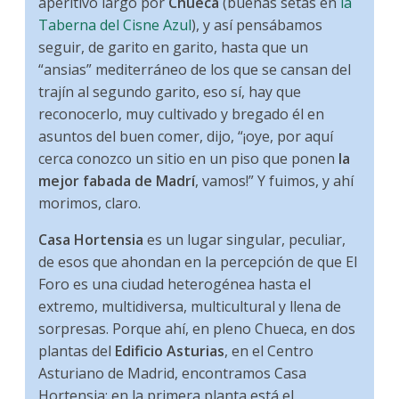
aperitivo largo por
Chueca
(buenas setas en
la
Taberna del Cisne Azul
), y así pensábamos
seguir, de garito en garito, hasta que un
“ansias” mediterráneo de los que se cansan del
trajín al segundo garito, eso sí, hay que
reconocerlo, muy cultivado y bregado él en
asuntos del buen comer, dijo, “¡oye, por aquí
cerca conozco un sitio en un piso que ponen
la
mejor fabada de Madrí
, vamos!” Y fuimos, y ahí
morimos, claro.
Casa Hortensia
es un lugar singular, peculiar,
de esos que ahondan en la percepción de que El
Foro es una ciudad heterogénea hasta el
extremo, multidiversa, multicultural y llena de
sorpresas. Porque ahí, en pleno Chueca, en dos
plantas del
Edificio Asturias
, en el Centro
Asturiano de Madrid, encontramos Casa
Hortensia: en la primera planta está el