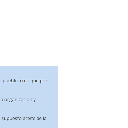
su pueblo, creo que por
na organización y
r supuesto aceite de la