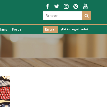
king
Foros
Entrar
¿Estás registrado?