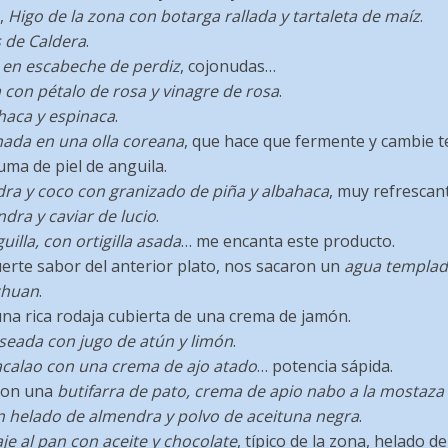
s,
Higo de la zona con botarga rallada y tartaleta de maíz
.
 de Caldera
.
l en escabeche de perdiz
, cojonudas…
con pétalo de rosa y vinagre de rosa
.
haca y espinaca
.
nada en una olla coreana
, que hace que fermente y cambie t
ma de piel de anguila.
ra y coco con granizado de piña y albahaca
, muy refrescan
ndra y caviar de lucio
.
illa, con ortigilla asada
… me encanta este producto.
erte sabor del anterior plato, nos sacaron un
agua templad
chuan
.
una rica rodaja cubierta de una crema de jamón.
seada con jugo de atún y limón
.
acalao con una crema de ajo atado
… potencia sápida.
con una
butifarra de pato, crema de apio nabo a la mostaza
 helado de almendra y polvo de aceituna negra
.
e al pan con aceite y chocolate
, típico de la zona, helado de