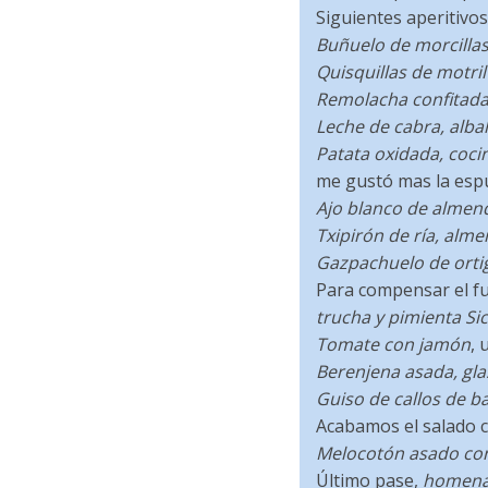
Siguientes aperitivo
Buñuelo de morcillas
Quisquillas de motri
Remolacha confitada 
Leche de cabra, alba
Patata oxidada, coci
me gustó mas la espu
Ajo blanco de almend
Txipirón de ría, alme
Gazpachuelo de ortigu
Para compensar el fu
trucha y pimienta Si
Tomate con jamón
, 
Berenjena asada, gla
Guiso de callos de b
Acabamos el salado 
Melocotón asado con
Último pase,
homenaj