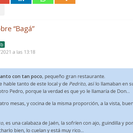
bre “
Bagá
”
lb
/2021 a las 13:18
tanto con tan poco
, pequeño gran restaurante.
 hable tanto de este local y de
Pedrito
, así lo llamaban en 
otro Pedro, porque la verdad es que yo le llamaría de Don…
uatro mesas, y cocina de la misma proporción, a la vista, bue
co
, es una calabaza de Jaén, la sofríen con ajo, guindilla y po
harlo bien, lo cuelan y está muy rico…