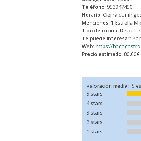
Teléfono:
953047450
Horario:
Cierra domingos
Menciones:
1 Estrella Mi
Tipo de cocina:
De autor
Te puede interesar:
Bar
Web:
https://bagagastr
Precio estimado:
80,00€
Valoración media :
5
es
5 stars
4 stars
3 stars
2 stars
1 stars