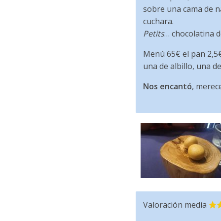
sobre una cama de na
cuchara.
Petits
… chocolatina d
Menú 65€ el pan 2,5€ 
una de albillo, una d
Nos encantó
, merec
Valoración media