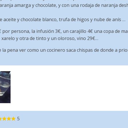
ranja amarga y chocolate, y con una rodaja de naranja des
e aceite y chocolate blanco, trufa de higos y nube de anís …
por persona, la infusión 3€, un carajillo 4€ una copa de man
e xarelo y otra de tinto y un oloroso, vino 29€…
e la pena ver como un cocinero saca chispas de donde a prior
5