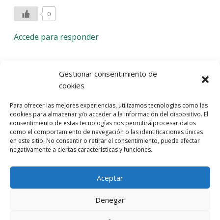
0
Accede para responder
Deja una respuesta
Gestionar consentimiento de
cookies
Lo siento, debes estar
conectado
para publicar un
Para ofrecer las mejores experiencias, utilizamos tecnologías como las
comentario.
cookies para almacenar y/o acceder a la información del dispositivo. El
consentimiento de estas tecnologías nos permitirá procesar datos
Entra con tu red social
como el comportamiento de navegación o las identificaciones únicas
en este sitio. No consentir o retirar el consentimiento, puede afectar
He leído y acepto la
Política de Privacidad
negativamente a ciertas características y funciones.
Aceptar
Denegar