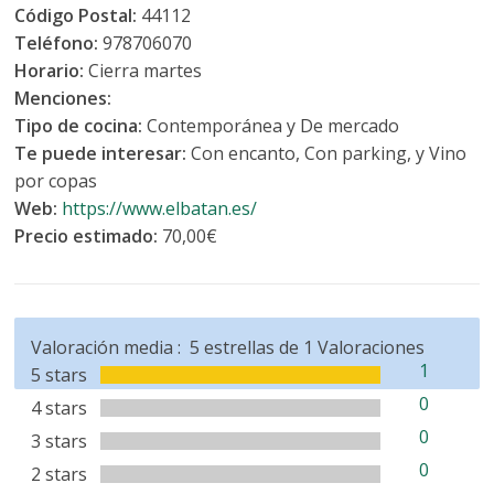
Código Postal:
44112
Teléfono:
978706070
Horario:
Cierra martes
Menciones:
Tipo de cocina:
Contemporánea y De mercado
Te puede interesar:
Con encanto, Con parking, y Vino
por copas
Web:
https://www.elbatan.es/
Precio estimado:
70,00€
Valoración media :
5
estrellas de
1
Valoraciones
1
5 stars
0
4 stars
0
3 stars
0
2 stars