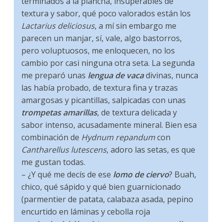
terminados a la plancha, insuperables de
textura y sabor, qué poco valorados están los
Lactarius deliciosus
, a mí sin embargo me
parecen un manjar, sí, vale, algo bastorros,
pero voluptuosos, me enloquecen, no los
cambio por casi ninguna otra seta. La segunda
me preparó unas
lengua de vaca
divinas, nunca
las había probado, de textura fina y trazas
amargosas y picantillas, salpicadas con unas
trompetas amarillas
, de textura delicada y
sabor intenso, acusadamente mineral. Bien esa
combinación de
Hydnum repandum
con
Cantharellus lutescens
, adoro las setas, es que
me gustan todas.
– ¿Y qué me decís de ese
lomo de ciervo
? Buah,
chico, qué sápido y qué bien guarnicionado
(parmentier de patata, calabaza asada, pepino
encurtido en láminas y cebolla roja