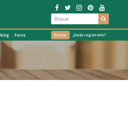
king
Foros
Entrar
¿Estás registrado?