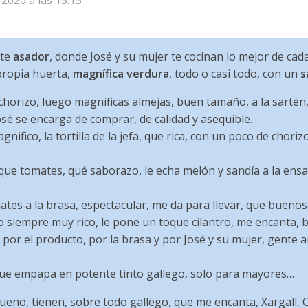
/2020 a las 15:15
ste
asador
, donde José y su mujer te cocinan lo mejor de cad
 propia huerta,
magnífica verdura
, todo o casi todo, con un
s
chorizo, luego magnificas almejas, buen tamaño, a la sartén,
sé se encarga de comprar, de calidad y asequible.
nifico, la tortilla de la jefa, que rica, con un poco de chori
que tomates, qué saborazo, le echa melón y sandía a la ensal
ates a la brasa, espectacular, me da para llevar, que bueno
o siempre muy rico, le pone un toque cilantro, me encanta,
, por el producto, por la brasa y por José y su mujer, gente 
 que empapa en potente tinto gallego, solo para mayores…
eno, tienen, sobre todo gallego, que me encanta, Xargall, 