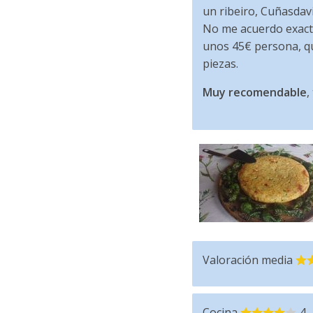
un ribeiro, Cuñasdav
No me acuerdo exacta
unos 45€ persona, qu
piezas.
Muy recomendable
,
Valoración media
Cocina
4