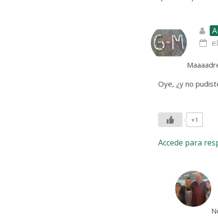
A
e
Maaaadre 
Oye, ¿y no pudis
+1
Accede para re
No