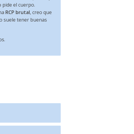
 pide el cuerpo.
una
RCP brutal
, creo que
ro suele tener buenas
os.