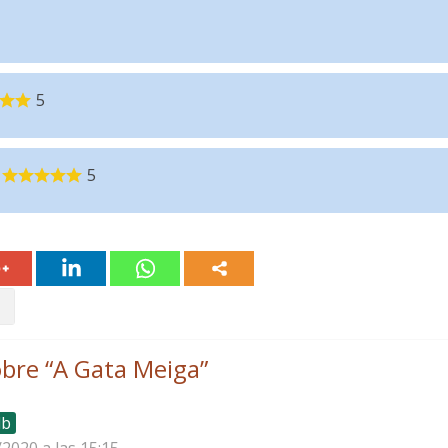
5
5
bre “
A Gata Meiga
”
lb