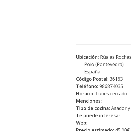
Ubicación:
Rúa as Rochas
Poio (Pontevedra)
España
Código Postal:
36163
Teléfono:
986874035
Horario:
Lunes cerrado
Menciones:
Tipo de cocina:
Asador y
Te puede interesar:
Web:
Precio estimado:
45,00€