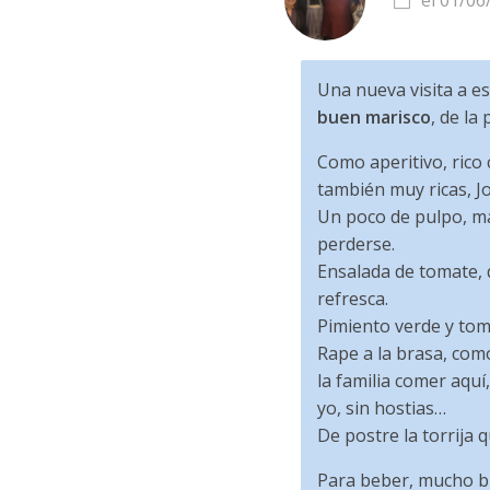
el 01/06
Una nueva visita a e
buen marisco
, de la
Como aperitivo, rico 
también muy ricas, Jo
Un poco de pulpo, mag
perderse.
Ensalada de tomate, 
refresca.
Pimiento verde y tom
Rape a la brasa, com
la familia comer aquí
yo, sin hostias…
De postre la torrija
Para beber, mucho bu