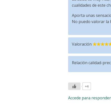
cualidades de este ch
Aporta unas sensacio
No puedo valorar la 
Valoración
Relación calidad-prec
+4
Accede para responder