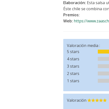
Elaboración:
Esta salsa ut
Éste chile se combina co
Premios:
Web:
https://www.zaasch
Valoración media :
5 stars
4 stars
3 stars
2 stars
1 stars
Valoración