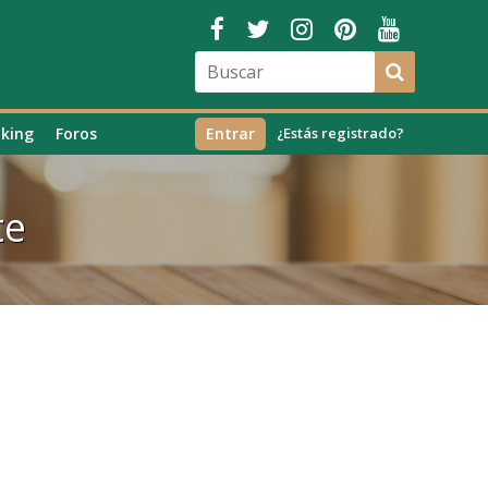
king
Foros
Entrar
¿Estás registrado?
te