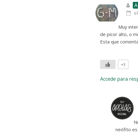
A
e
Muy inter
de picor alto, o m
Esta que comentas
+3
Accede para re
Nu
neófito es