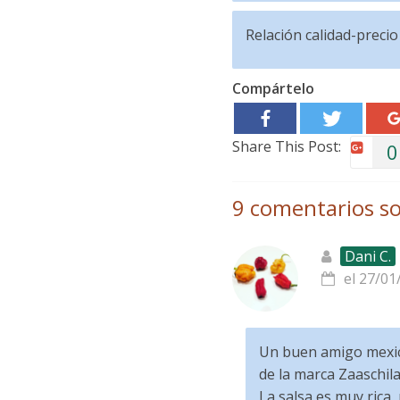
Relación calidad-precio
Compártelo
Share This Post:
0
9 comentarios so
Dani C.
el 27/01
Un buen amigo mexica
de la marca Zaaschil
La salsa es muy rica