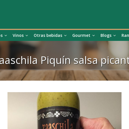
os
Vinos
Otras bebidas
Gourmet
Blogs
Ran
aaschila Piquín salsa pican