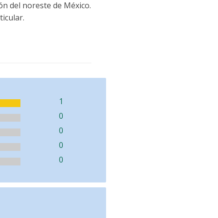
ión del noreste de México.
icular.
1
0
0
0
0