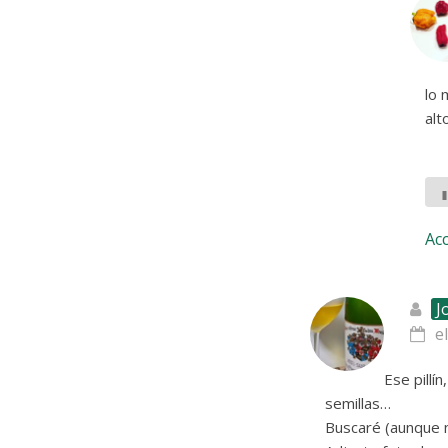
lo 
alt
Ac
J
e
Ese pillí
semillas…
Buscaré (aunque n