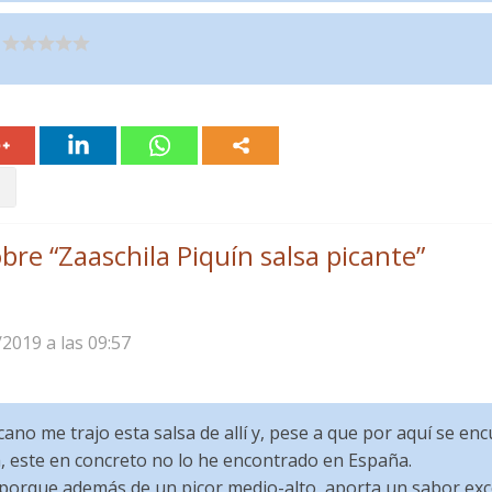
bre “
Zaaschila Piquín salsa picante
”
/2019 a las 09:57
no me trajo esta salsa de allí y, pese a que por aquí se en
a, este en concreto no lo he encontrado en España.
, porque además de un picor medio-alto, aporta un sabor exc