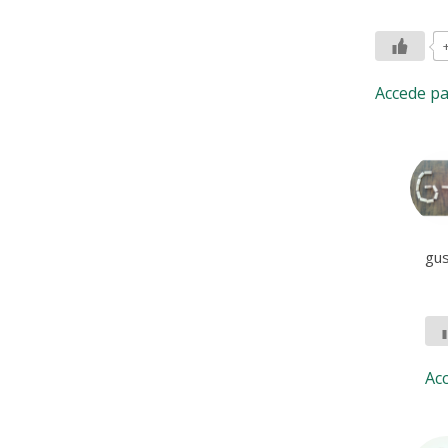
Accede p
gus
Ac