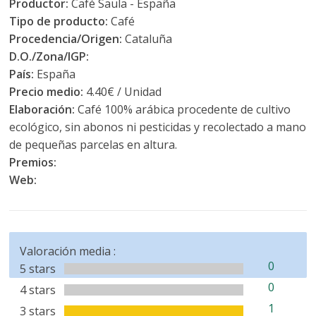
Productor:
Café Saula - España
Tipo de producto:
Café
Procedencia/Origen:
Cataluña
D.O./Zona/IGP:
País:
España
Precio medio:
4.40€ / Unidad
Elaboración:
Café 100% arábica procedente de cultivo
ecológico, sin abonos ni pesticidas y recolectado a mano
de pequeñas parcelas en altura.
Premios:
Web:
Valoración media :
0
5 stars
0
4 stars
1
3 stars