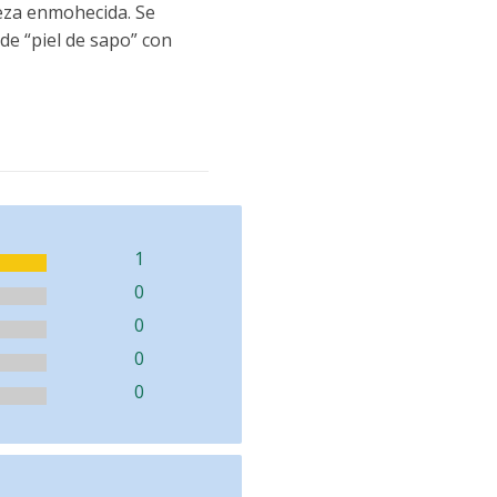
teza enmohecida. Se
de “piel de sapo” con
1
0
0
0
0