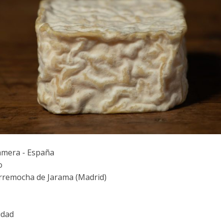
amera - España
o
remocha de Jarama (Madrid)
idad