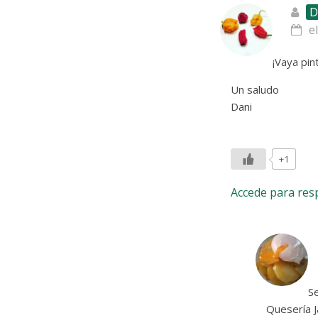
D
e
¡Vaya pin
Un saludo
Dani
+1
Accede para re
S
Quesería J