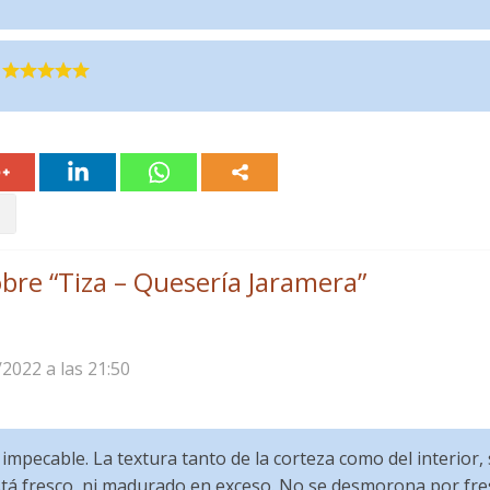
bre “
Tiza – Quesería Jaramera
”
/2022 a las 21:50
mpecable. La textura tanto de la corteza como del interior, s
stá fresco, ni madurado en exceso. No se desmorona por fre