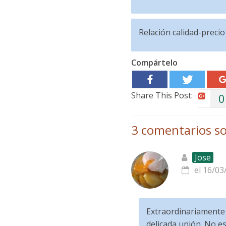
Relación calidad-precio
Compártelo
Share This Post:
0
3 comentarios so
Jose
el 16/03
Extraordinariamente i
delicada unión. No e