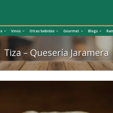
os
Vinos
Otras bebidas
Gourmet
Blogs
Ran
Tiza – Quesería Jaramera