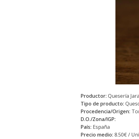
Productor:
Quesería Jar
Tipo de producto:
Ques
Procedencia/Origen:
Tor
D.O./Zona/IGP:
País:
España
Precio medio:
8.50€ / Un