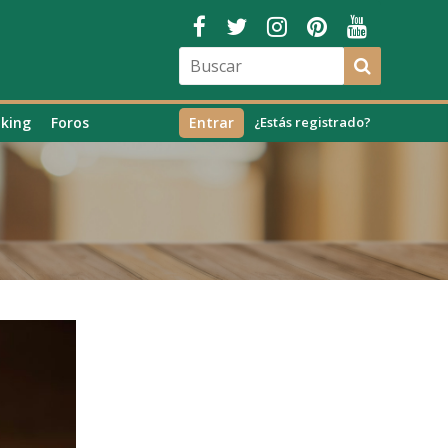
king
Foros
Entrar
¿Estás registrado?