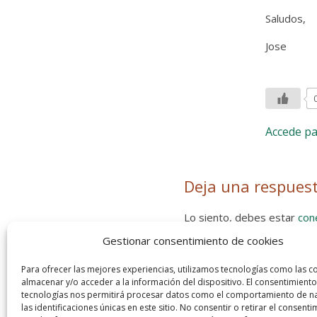
Saludos,
Jose
Accede p
Deja una respues
Lo siento, debes estar
con
Gestionar consentimiento de cookies
Entra con tu red social
He leído y acepto la
Política de
Para ofrecer las mejores experiencias, utilizamos tecnologías como las c
almacenar y/o acceder a la información del dispositivo. El consentimiento
tecnologías nos permitirá procesar datos como el comportamiento de n
las identificaciones únicas en este sitio. No consentir o retirar el consenti