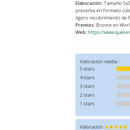
Elaboración:
Tamaño 5x5".
presenta en formato cúbic
ligero recubrimiento de 
Premios:
Bronce en Worl
Web:
https://www.quese
Valoración media :
5 stars
4 stars
3 stars
2 stars
1 stars
Valoración