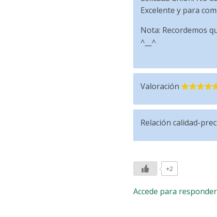
Excelente y para comé
Nota: Recordemos que
^__^
Valoración
Relación calidad-prec
+2
Accede para responder