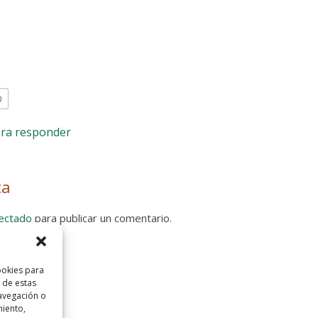
0
ara responder
ta
ectado
para publicar un comentario.
 Privacidad
ookies para
 de estas
avegación o
miento,