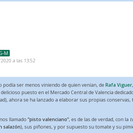
 G-M
/2020 a las 13:52
no podía ser menos viniendo de quien venían, de
Rafa Viguer
delicioso puesto en el Mercado Central de Valencia dedicado
dad), ahora se ha lanzado a elaborar sus propias conservas, 
unos llamado
“pisto valenciano”
, es de las de verdad, con la
t
n salazón
), sus piñones, y por supuesto su tomate y su pimi