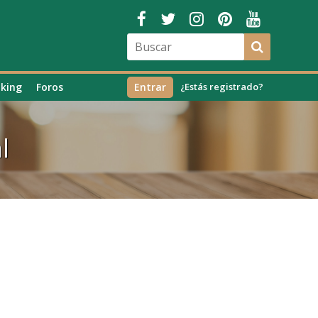
king
Foros
Entrar
¿Estás registrado?
l