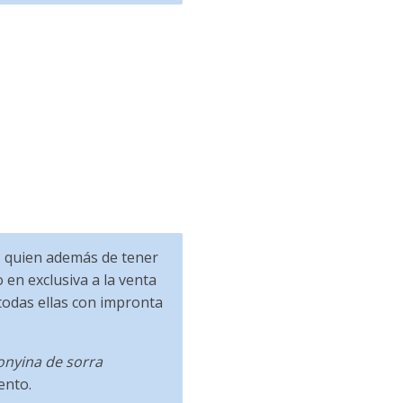
, quien además de tener
 en exclusiva a la venta
todas ellas con impronta
onyina de sorra
ento.