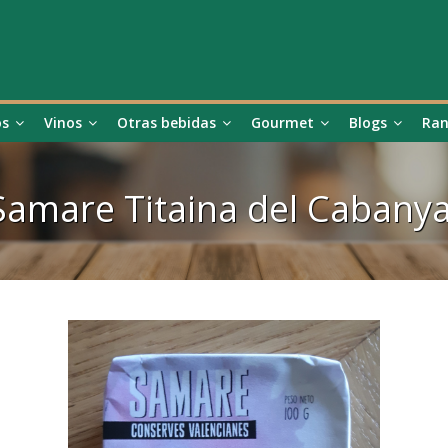
os
Vinos
Otras bebidas
Gourmet
Blogs
Ran
Samare Titaina del Cabanya