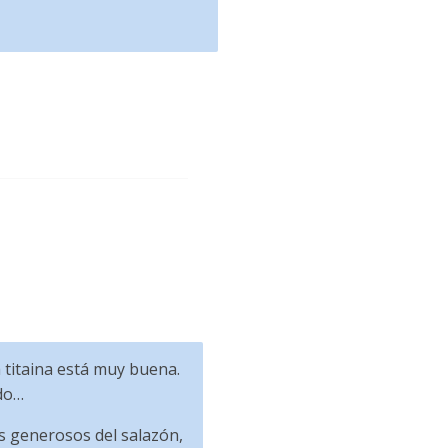
 titaina está muy buena.
ado…
os generosos del salazón,