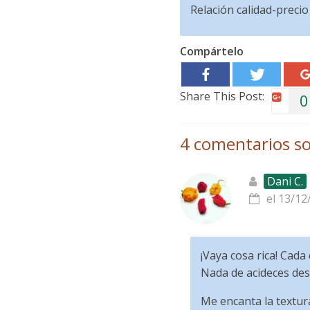
Relación calidad-precio
Compártelo
Share This Post:
0
4 comentarios so
Dani C.
el 13/12
¡Vaya cosa rica! Cad
Nada de acideces des
Me encanta la textura