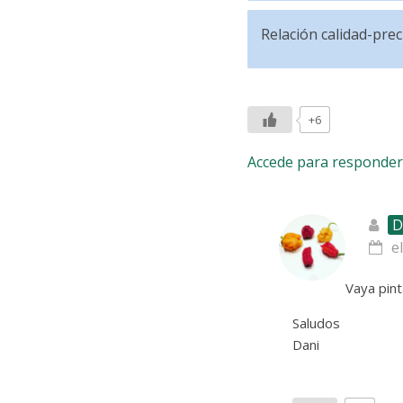
Relación calidad-prec
+6
Accede para responder
D
e
Vaya pint
Saludos
Dani