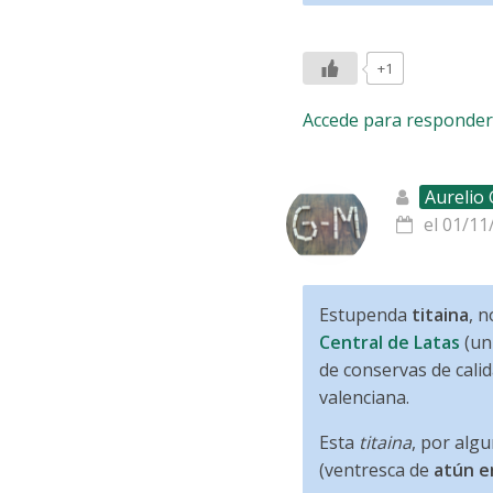
+1
Accede para responder
Aurelio
el 01/11
Estupenda
titaina
, 
Central de Latas
(un 
de conservas de cali
valenciana.
Esta
titaina
, por alg
(ventresca de
atún e