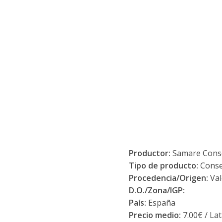
Productor:
Samare Conse
Tipo de producto:
Conse
Procedencia/Origen:
Val
D.O./Zona/IGP:
País:
España
Precio medio:
7.00€ / La