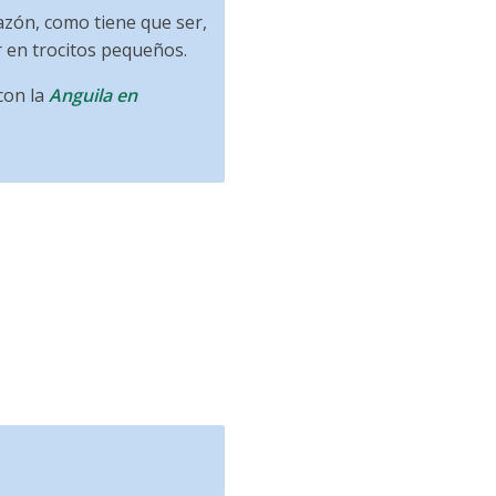
lazón, como tiene que ser,
ir en trocitos pequeños.
con la
Anguila en