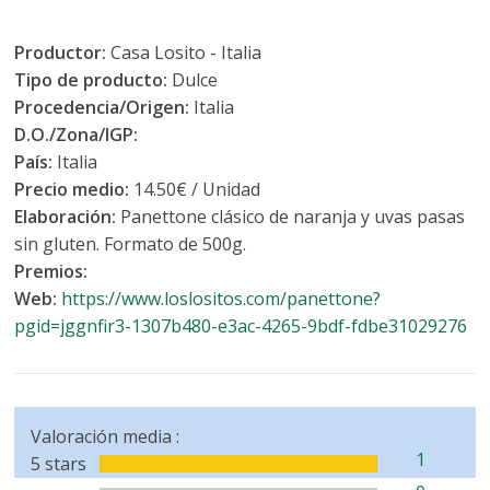
Productor:
Casa Losito - Italia
Tipo de producto:
Dulce
Procedencia/Origen:
Italia
D.O./Zona/IGP:
País:
Italia
Precio medio:
14.50€ / Unidad
Elaboración:
Panettone clásico de naranja y uvas pasas
sin gluten. Formato de 500g.
Premios:
Web:
https://www.loslositos.com/panettone?
pgid=jggnfir3-1307b480-e3ac-4265-9bdf-fdbe31029276
Valoración media :
1
5 stars